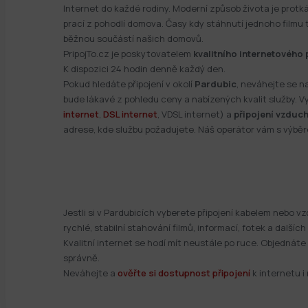
Internet do každé rodiny. Moderní způsob života je protká
prací z pohodlí domova. Časy kdy stáhnutí jednoho filmu tr
běžnou součástí našich domovů.
PripojTo.cz je poskytovatelem
kvalitního internetového 
K dispozici 24 hodin denně každý den.
Pokud hledáte připojení v okolí
Pardubic
, neváhejte se na
bude lákavé z pohledu ceny a nabízených kvalit služby. V
internet
,
DSL internet
, VDSL internet) a
připojení vzduc
adrese, kde službu požadujete. Náš operátor vám s výbě
Jestli si v Pardubicích vyberete připojení kabelem nebo
rychlé, stabilní stahování filmů, informací, fotek a dalš
Kvalitní internet se hodí mít neustále po ruce. Objednáte
správně.
Neváhejte a
ověřte si dostupnost připojení
k internetu i