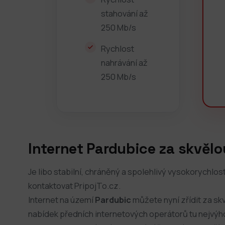
stahování až
250 Mb/s
Rychlost
nahrávání až
250 Mb/s
Internet Pardubice za skvěl
Je libo stabilní, chráněný a spolehlivý vysokorychlostn
kontaktovat PripojTo.cz.
Internet na území
Pardubic
můžete nyní zřídit za skv
nabídek předních internetových operátorů tu nejvýhod