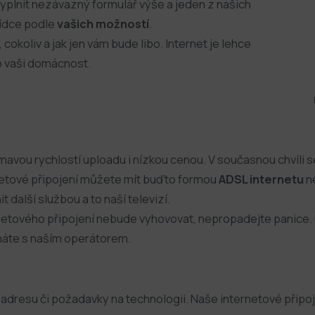
vyplnit nezávazný formulář výše a jeden z našich
bídce podle
vašich možností
.
 cokoliv a jak jen vám bude libo. Internet je lehce
o vaši domácnost.
ímavou rychlostí uploadu i nízkou cenou. V současnou chvíli 
rnetové připojení můžete mít buďto formou
ADSL internetu
n
t další službou a to naší televizí.
etového připojení nebude vyhovovat, nepropadejte panice. Ur
náte s naším operátorem.
adresu či požadavky na technologii. Naše internetové připo