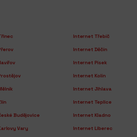
Třinec
Internet Třebíč
Přerov
Internet Děčín
Havířov
Internet Písek
Prostějov
Internet Kolín
Mělník
Internet Jihlava
lín
Internet Teplice
České Budějovice
Internet Kladno
Karlovy Vary
Internet Liberec