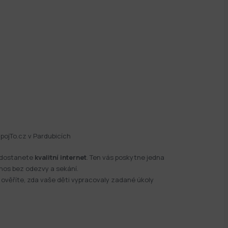
ipojTo.cz v Pardubicích
k dostanete
kvalitní internet
. Ten vás poskytne jedna
enos bez odezvy a sekání.
a ověříte, zda vaše děti vypracovaly zadané úkoly