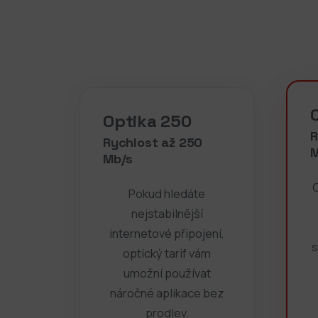
Optika 250
R
Rychlost až 250
M
Mb/s
O
Pokud hledáte
nejstabilnější
internetové připojení,
s
optický tarif vám
umožní používat
náročné aplikace bez
prodlev.