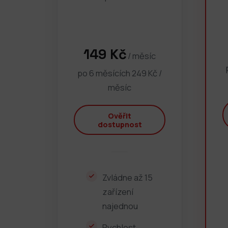
149 Kč
/ měsíc
po 6 měsících 249 Kč /
měsíc
Ověřit
dostupnost
Zvládne až 15
zařízení
najednou
Rychlost