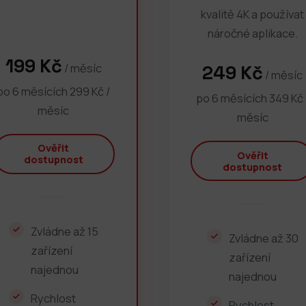
kvalitě 4K a používat
náročné aplikace.
199 Kč
/ měsíc
249 Kč
/ měsíc
po 6 měsících 299 Kč /
po 6 měsících 349 Kč 
měsíc
měsíc
Ověřit
Ověřit
dostupnost
dostupnost
Zvládne až 15
Zvládne až 30
zařízení
zařízení
najednou
najednou
Rychlost
Rychlost