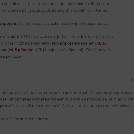
n sociálními sítěmi, stahováním dat, sdílením zážitků online a
valo den a půl jsou pryč. Dnes je rychlý spolehlivý internet
připojení
. Zajišťuje servis, službu a péči v jedné objednávce.
 nás obrátit. U nás si vyberete jednu z nabídek, která pro vás
ybírat je možné z
internetového připojení kabelem
(
ADSL
hem
(
wi-fi připojení
, LTE připojení, 4G připojení). Záleží na vaší
rem pomůže.
Př
 vzduchem je čistě na vás a na vašich možnostech. V každém případě vša
ích dat. Umožní pracovat přes vzdálenou plochu a hráčům zajistí hladký př
 přes něj pizzu při nečekané návštěvě, zajistíte hudbu u rodinné oslavy 
 na Vaší Pardubické adrese.