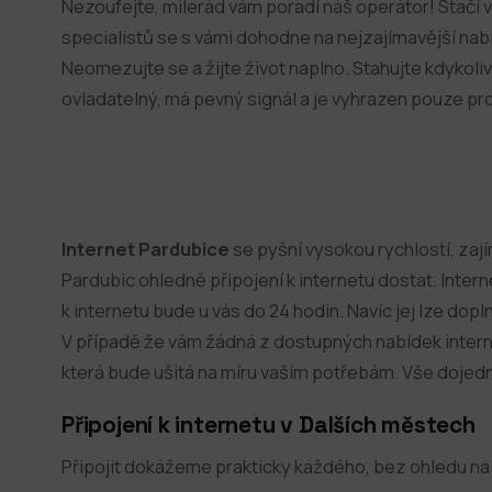
Nezoufejte, milerád vám poradí náš operátor! Stačí 
specialistů se s vámi dohodne na nejzajímavější na
Neomezujte se a žijte život naplno. Stahujte kdykoliv,
ovladatelný, má pevný signál a je vyhrazen pouze pr
Internet Pardubice
se pyšní vysokou rychlostí, zaj
Pardubic ohledně připojení k internetu dostat. Inte
k internetu bude u vás do 24 hodin. Navíc jej lze doplni
V případě že vám žádná z dostupných nabídek intern
která bude ušitá na míru vaším potřebám. Vše dojed
Připojení k internetu v Dalších městech
Připojit dokážeme prakticky každého, bez ohledu na 