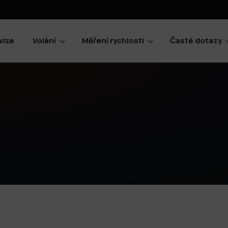
vize
Volání
Měření rychlosti
Časté dotazy