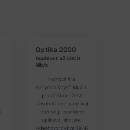
Optika 2000
Rychlost až 2000
Mb/s
é
Nejnovější a
nejrychlejší tarif. Ideální
pro větší množství
uživatelů, kteří používají
í
internet pro náročné
aplikace, jako jsou
videohovory v kvalitě 4K