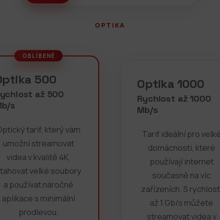
OPTIKA
Optika 500
Optika 1000
ychlost až 500
Rychlost až 1000
b/s
Mb/s
ptický tarif, který vám
Tarif ideální pro velk
umožní streamovat
domácnosti, které
videa v kvalitě 4K,
používají internet
tahovat velké soubory
současně na víc
a používat náročné
zařízeních. S rychlost
aplikace s minimální
až 1 Gb/s můžete
prodlevou.
streamovat videa v