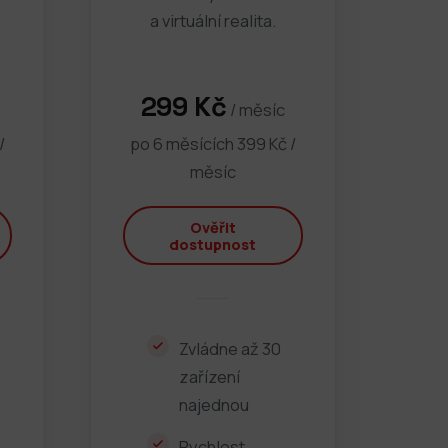
a virtuální realita.
299 Kč
/ měsíc
/
po 6 měsících 399 Kč /
měsíc
Ověřit
dostupnost
Zvládne až 30
zařízení
najednou
Rychlost