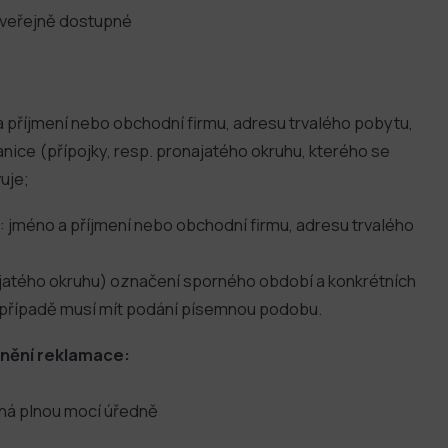
a veřejně dostupné
a příjmení nebo obchodní firmu, adresu trvalého pobytu,
anice (přípojky, resp. pronajatého okruhu, kterého se
uje;
: jméno a příjmení nebo obchodní firmu, adresu trvalého
onajatého okruhu) označení sporného období a konkrétních
o případě musí mít podání písemnou podobu.
atnění reklamace:
ná plnou mocí úředně