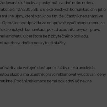
 požadovaná služba byla poskytnuta vadně nebo nebyla
 zákona č. 127/2005 Sb. o elektronických komunikacích v jeho
ani jiné újmy, které vzniknou tím, že účastník neoznámí ve
jů. Operátor neodpovídá za nesprávně vyúčtovanou cenu za
ektronických komunikací, pokud účastník nevyužil právo
 reklamovat u Operátora bez zbytečného odkladu,
ní a/nebo vadného poskytnutí služby.
očívá-li vada veřejně dostupné služby elektronických
utou službu, má účastník právo reklamovat vyúčtování ceny
 zanikne. Podání reklamace nemá odkladný účinek na