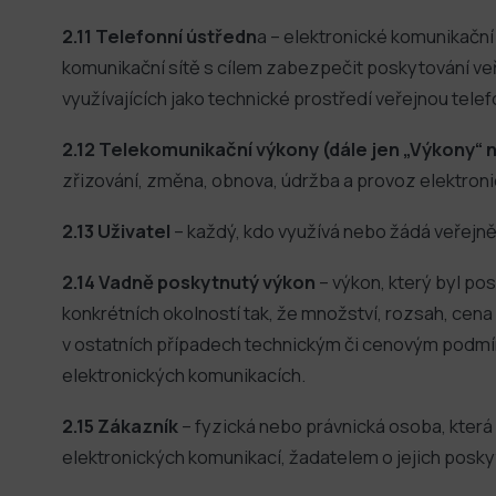
2.11 Telefonní ústředn
a – elektronické komunikačn
komunikační sítě s cílem zabezpečit poskytování veř
využívajících jako technické prostředí veřejnou telefo
2.12 Telekomunikační výkony (dále jen „Výkony“ 
zřizování, změna, obnova, údržba a provoz elektron
2.13 Uživatel
– každý, kdo využívá nebo žádá veřejn
2.14 Vadně poskytnutý výkon
– výkon, který byl p
konkrétních okolností tak, že množství, rozsah, c
v ostatních případech technickým či cenovým podmí
elektronických komunikacích.
2.15 Zákazník
– fyzická nebo právnická osoba, která
elektronických komunikací, žadatelem o jejich posky