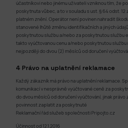
účastníkovi nebo jinému uživateli vzniknou tím, že
poskytnuta vůbec, a to v souladu s ust. § 64 odst. 12
platném znění. Operátor není povinen nahradit škodu 
stanovené lhůtě změnu identifikačních a jiných úda
poskytnutou službu a/nebo za poskytnutou službu el
takto vyúčtovanou cenu a/nebo poskytnutou službu
nejpozději do dvou (2) měsíců od doručení vyúčtová
4 Právo na uplatnění reklamace
Každý zákazník má právo na uplatnění reklamace. Sp
komunikací v nesprávně vyúčtované ceně za poskytn
do dvou měsíců od doručení vyúčtování, jinak právo
povinnost zaplatit za poskytnuté
Reklamační řád služeb společnosti Pripojto.cz
Účinnost od 12.1.2016