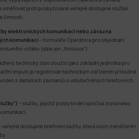
že směřovat proti poskytované veřejně dostupné službě
é činnosti.
užby elektronických komunikací nebo závazná
kých komunikací
– formuláře Operátora pro objednání
smluvního vztahu (dále jen „Smlouva“).
ádřený technický stav sloužící jako základní jednotka pro
rifní impuls je registrován technickým zařízením příslušné
dvozen z detailních záznamů o uskutečněných telefonních
Služby“)
– služby, jejichž poskytování spočívá zcela nebo
 komunikací.
 veřejně dostupné telefonní služby, která svým zaměřením
by.