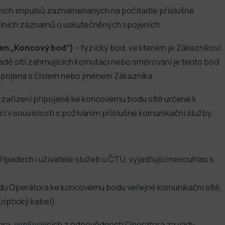
ifních impulsů zaznamenaných na počítadle příslušné
ilních záznamů o uskutečněných spojeních.
jen „Koncový bod“)
– fyzický bod, ve kterém je Zákazníkovi
padě sítí zahrnujících komutaci nebo směrování je tento bod
 spojena s číslem nebo jménem Zákazníka.
 zařízení připojené ke koncovému bodu sítě určené k
cí v souvislosti s požíváním příslušné komunikační služby.
padech i uživatele služeb u ČTÚ, vyjadřující nesouhlas s
odu Operátora ke koncovému bodu veřejné komunikační sítě,
optický kabel).
ora, vyplývajících z odpovědnosti Operátora za vady