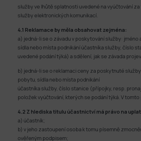
služby ve lhůtě splatnosti uvedené na vyúčtování z
služby elektronických komunikací.
4.1 Reklamace by měla obsahovat zejména:
a) jedná-li se o závadu v poskytování služby: jméno 
sídla nebo místa podnikání účastníka služby, číslo st
uvedené podání týká) a sdělení, jak se závada projev
b) jedná-li se o reklamaci ceny za poskytnuté služby
pobytu, sídla nebo místa podnikání
účastníka služby, číslo stanice (přípojky, resp. pr
položek vyúčtování, kterých se podání týká. V tomt
4.2 Z hlediska titulu účastnictví má právo na upl
a) účastník;
b) v jeho zastoupení osoba k tomu písemně zmocně
ověřeným podpisem;