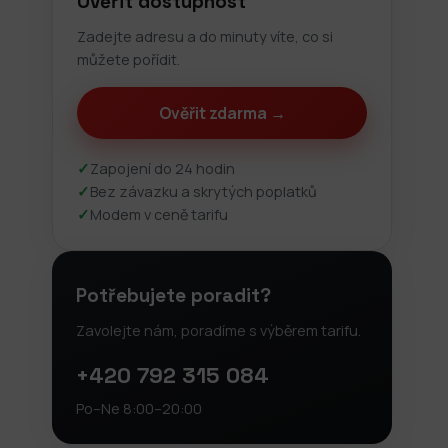
Ověřit dostupnost
Zadejte adresu a do minuty víte, co si
můžete pořídit.
Ověřit zdarma →
✓
Zapojení do 24 hodin
✓
Bez závazku a skrytých poplatků
✓
Modem v ceně tarifu
Potřebujete poradit?
Zavolejte nám, poradíme s výběrem tarifu.
+420 792 315 084
Po–Ne 8:00–20:00