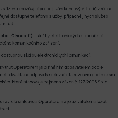
í zařízení umožňující propojování koncových bodů veřejné
ejně dostupné telefonní služby, případně jiných služeb
nní síť.
nebo „Činnosti“)
– služby elektronických komunikací,
ického komunikačního zařízení.
ě dostupnou službu elektronických komunikací.
oskytnut Operátorem jako finálním dodavatelem podle
ena nebo kvalita neodpovídá smluvně stanoveným podmínkám,
nkám, které stanovuje zejména zákon č. 127/2005 Sb. o
 uzavřela smlouvu s Operátorem a je uživatelem služeb
tnutí.