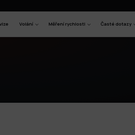
vize
Volání
Měření rychlosti
Časté dotazy