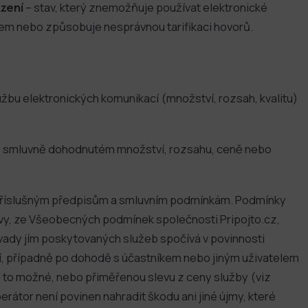
zení
– stav, který znemožňuje používat elektronické
m nebo způsobuje nesprávnou tarifikaci hovorů.
bu elektronických komunikací (množství, rozsah, kvalitu)
e smluvně dohodnutém množství, rozsahu, ceně nebo
í příslušným předpisům a smluvním podmínkám. Podmínky
uvy, ze Všeobecných podmínek společnosti Pripojto.cz,
dy jím poskytovaných služeb spočívá v povinnosti
ění, případně po dohodě s účastníkem nebo jiným uživatelem
i to možné, nebo přiměřenou slevu z ceny služby (viz
erátor není povinen nahradit škodu ani jiné újmy, které