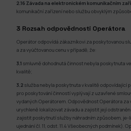
2.16 Závada na elektronickém komunikačním zaří
komunikační zařízení nebo službu obvyklým způsobe
3 Rozsah odpovědnosti Operátora
Operátor odpovídá zákazníkovi za poskytovanou služ
a za vyúčtovanou cenu v případě, že:
3.1
smluvně dohodnutá činnost nebyla poskytnuta v
kvalitě;
3.2
služba nebyla poskytnuta v kvalitě odpovídajíc
pro poskytování činností vyplývají z uzavřené smlo
vydaných Operátorem. Odpovědnost Operátora za va
urychleně lokalizovat závadu a zajistit její odstran
zajistit poskytnutí služby náhradním způsobem, je-l
ujednání čl. 11, odst. 11.4 Všeobecných podmínek). Op