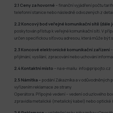
2.1 Ceny za hovorné
– finanční vyjádření počtu tar
telefonní stanice nebo následně odvozených z deta
2.2 Koncový bod veřejné komunikační sítě (dále 
poskytován přístup k veřejné komunikační síti. V pří
určen specifickou síťovou adresou, která může být
2.3 Koncové elektronické komunikační zařízení
–
přijímání, vysílání, zpracování nebo uchování informa
2.4 Kontaktní místo
– na e-mailu: info@pripojto.cz
2.5 Námitka –
podání Zákazníka a v odůvodněných pří
vyřízením reklamace ze strany
Operátora. Přípojné vedení – vedení od uzlového b
zpravidla metalické (metalický kabel) nebo optické (
2.6 Reklamace
– uplatnění práv zákazníka u Operát