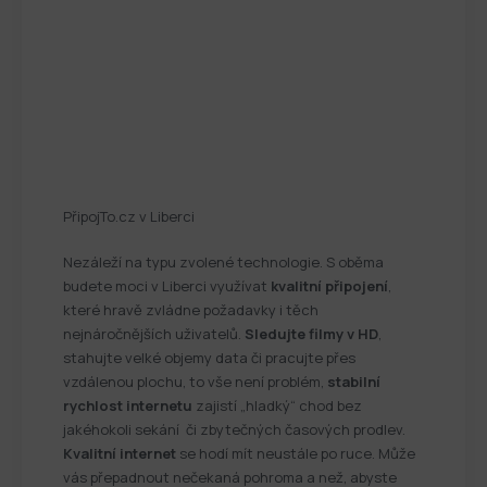
PřipojTo.cz v Liberci
Nezáleží na typu zvolené technologie. S oběma
budete moci v Liberci využívat
kvalitní připojení
,
které hravě zvládne požadavky i těch
nejnáročnějších uživatelů.
Sledujte filmy v HD
,
stahujte velké objemy data či pracujte přes
vzdálenou plochu, to vše není problém,
stabilní
rychlost internetu
zajistí „hladký“ chod bez
jakéhokoli sekání či zbytečných časových prodlev.
Kvalitní internet
se hodí mít neustále po ruce. Může
vás přepadnout nečekaná pohroma a než, abyste