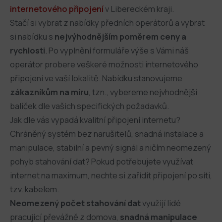
internetového připojení
v Libereckém kraji.
Stačí si vybrat z nabídky předních operátorů a vybrat
si nabídku s
nejvýhodnějším poměrem ceny a
rychlosti
. Po vyplnění formuláře výše s Vámi náš
operátor probere veškeré možnosti internetového
připojení ve vaší lokalitě. Nabídku stanovujeme
zákazníkům na míru
, tzn., vybereme nejvhodnější
balíček dle vašich specifických požadavků.
Jak dle vás vypadá kvalitní připojení internetu?
Chráněný systém bez narušitelů, snadná instalace a
manipulace, stabilní a pevný signál a ničím neomezený
pohyb stahování dat? Pokud potřebujete využívat
internet na maximum, nechte si zařídit připojení po síti,
tzv. kabelem.
Neomezený počet stahování dat
využijí lidé
pracující převážně z domova,
snadná manipulace