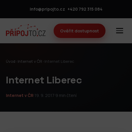
info@pripojto.cz
+420 792 315 084
Ověřit dostupnost
Úvod
›
Internet v ČR
›
Internet Liberec
Internet Liberec
Internet v ČR
·
19. 9. 2017
·
9 min čtení