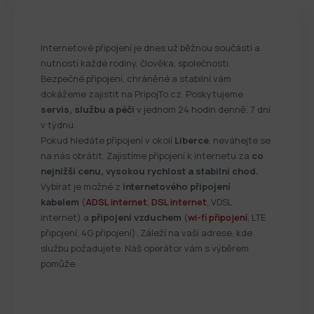
Internetové připojení je dnes už běžnou součástí a
nutností každé rodiny, člověka, společnosti.
Bezpečné připojení, chráněné a stabilní vám
dokážeme zajistit na PripojTo.cz. Poskytujeme
servis, službu a péči
v jednom 24 hodin denně, 7 dní
v týdnu.
Pokud hledáte připojení v okolí
Liberce
, neváhejte se
na nás obrátit. Zajistíme připojení k internetu za
co
nejnižší cenu, vysokou rychlost a stabilní chod.
Vybírat je možné z
internetového připojení
kabelem
(
ADSL internet
,
DSL internet
, VDSL
internet) a
připojení vzduchem
(
wi-fi připojení
, LTE
připojení, 4G připojení). Záleží na vaší adrese, kde
službu požadujete. Náš operátor vám s výběrem
pomůže.