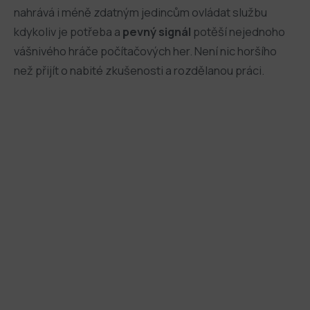
nahrává i méně zdatným jedincům ovládat službu
kdykoliv je potřeba a
pevný signál
potěší nejednoho
vášnivého hráče počítačových her. Není nic horšího
než přijít o nabité zkušenosti a rozdělanou práci.