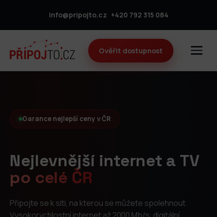
info@pripojto.cz
+420 792 315 084
Ověřit dostupnost
Garance nejlepší ceny v ČR
Nejlevnější internet a TV
po celé ČR
Připojte se k síti, na kterou se můžete spolehnout.
Vysokorychlostní internet až 2000 Mb/s, digitální