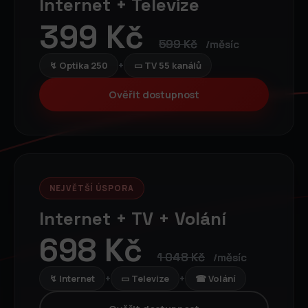
Internet + Televize
399 Kč
599 Kč
/měsíc
↯ Optika 250
+
▭ TV 55 kanálů
Ověřit dostupnost
NEJVĚTŠÍ ÚSPORA
Internet + TV + Volání
698 Kč
1 048 Kč
/měsíc
↯ Internet
+
▭ Televize
+
☎ Volání