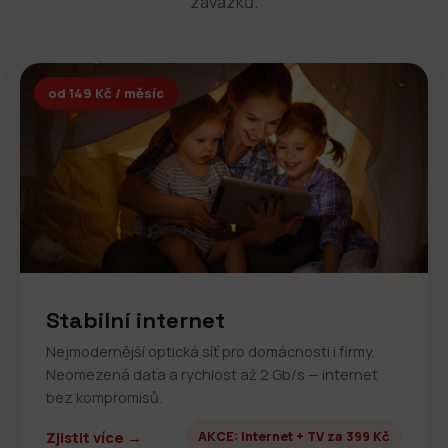
závazků.
od 149 Kč / měsíc
Stabilní internet
Nejmodernější optická síť pro domácnosti i firmy.
Neomezená data a rychlost až 2 Gb/s — internet
bez kompromisů.
Zjistit více →
AKCE: Internet + TV za 399 Kč