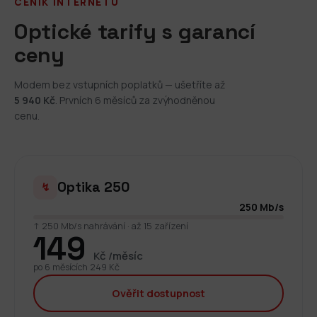
CENÍK INTERNETU
Optické tarify s garancí
ceny
Modem bez vstupních poplatků — ušetříte až
5 940 Kč
. Prvních 6 měsíců za zvýhodněnou
cenu.
Optika 250
↯
250 Mb/s
↑ 250 Mb/s nahrávání · až 15 zařízení
149
Kč /měsíc
po 6 měsících 249 Kč
Ověřit dostupnost