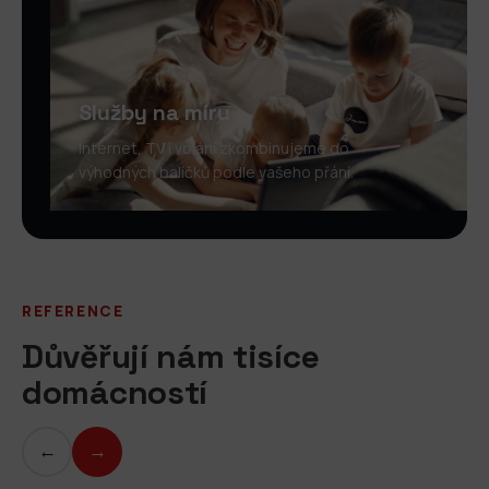
Služby na míru
Internet, TV i volání zkombinujeme do
výhodných balíčků podle vašeho přání.
REFERENCE
Důvěřují nám tisíce
domácností
←
→