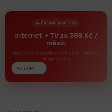
AKČNÍ NABÍDKA LÉTA
Internet + TV za 399 Kč /
měsíc
Místo 599 Kč. Akce platí do
31. 8. 2026
— aktivace i
modem zdarma.
Využít akci →