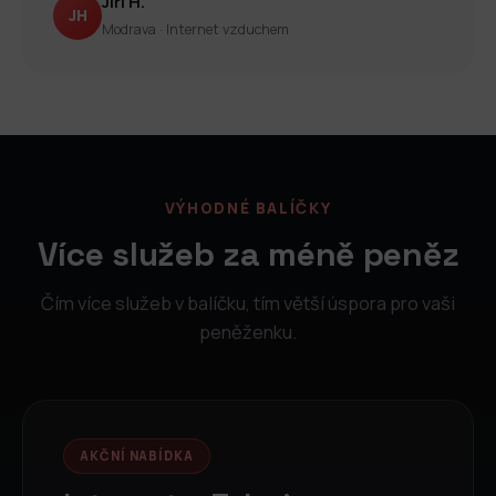
Jiří H.
JH
Modrava · Internet vzduchem
VÝHODNÉ BALÍČKY
Více služeb za méně peněz
Čím více služeb v balíčku, tím větší úspora pro vaši
peněženku.
AKČNÍ NABÍDKA