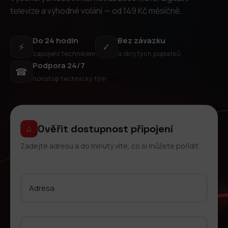
televize a výhodné volání — od 149 Kč měsíčně.
Do 24 hodin
Bez závazku
⚡
✓
zapojení technikem
a skrytých poplatků
Podpora 24/7
☎
nonstop technický tým
Ověřit dostupnost připojení
⌂
Zadejte adresu a do minuty víte, co si můžete pořídit.