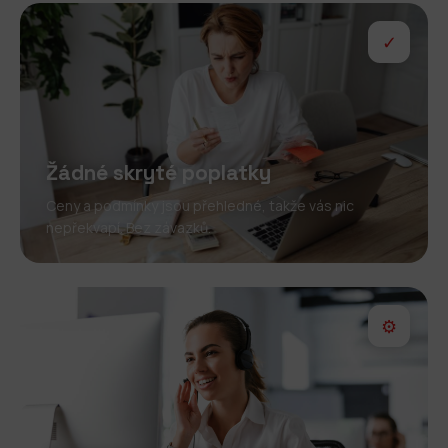
✓
Žádné skryté poplatky
Ceny a podmínky jsou přehledné, takže vás nic
nepřekvapí. Bez závazků.
⚙