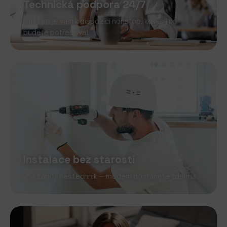
Technická podpora 24/7
Náš tým je vám k dispozici nonstop, kdykoli ho
budete potřebovat.
Instalace bez starostí
Vše zapojí náš technik — modem dostanete zdarma.