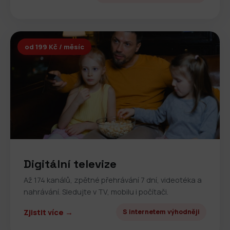
od 199 Kč / měsíc
Digitální televize
Až 174 kanálů, zpětné přehrávání 7 dní, videotéka a
nahrávání. Sledujte v TV, mobilu i počítači.
Zjistit více →
S internetem výhodněji