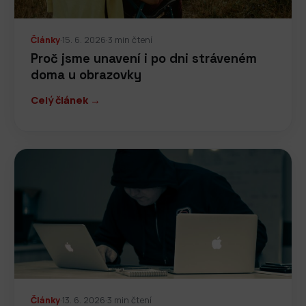
Články
·
15. 6. 2026
·
3 min čtení
Proč jsme unavení i po dni stráveném
doma u obrazovky
Celý článek →
Články
·
13. 6. 2026
·
3 min čtení