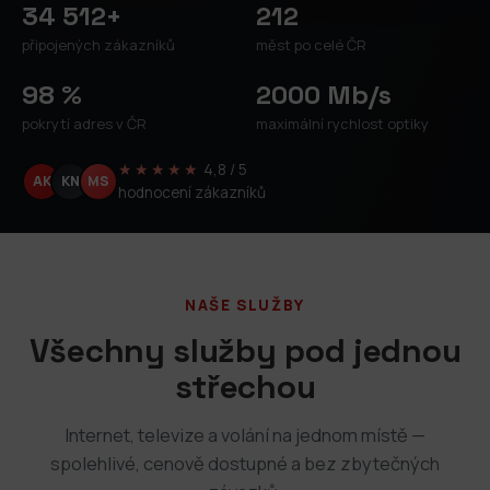
34 512+
212
připojených zákazníků
měst po celé ČR
98 %
2000 Mb/s
pokrytí adres v ČR
maximální rychlost optiky
★★★★★
4,8 / 5
AK
KN
MS
hodnocení zákazníků
NAŠE SLUŽBY
Všechny služby pod jednou
střechou
Internet, televize a volání na jednom místě —
spolehlivé, cenově dostupné a bez zbytečných