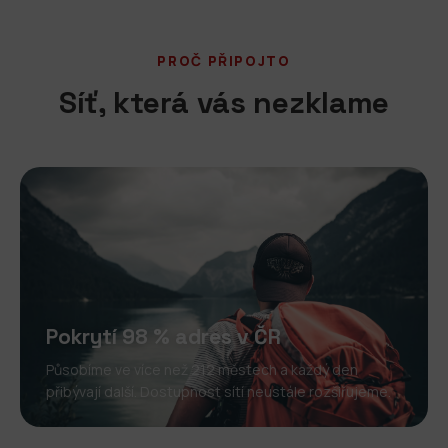
PROČ PŘIPOJTO
Síť, která vás nezklame
Pokrytí 98 % adres v ČR
Působíme ve více než 212 městech a každý den
přibývají další. Dostupnost sítí neustále rozšiřujeme.