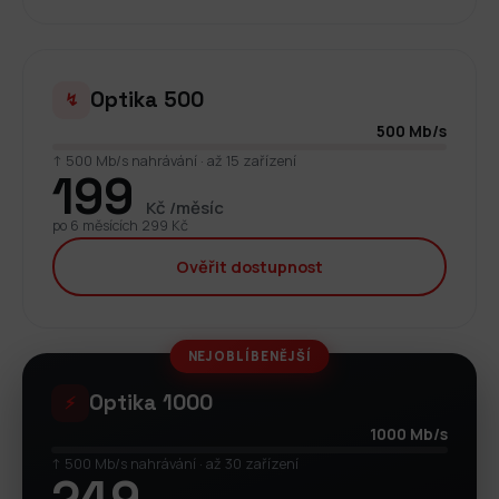
Optika 500
↯
500 Mb/s
↑ 500 Mb/s nahrávání · až 15 zařízení
199
Kč /měsíc
po 6 měsících 299 Kč
Ověřit dostupnost
NEJOBLÍBENĚJŠÍ
Optika 1000
⚡
1000 Mb/s
↑ 500 Mb/s nahrávání · až 30 zařízení