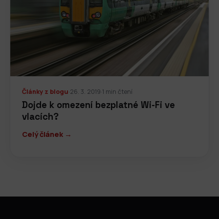
Články z blogu
·
26. 3. 2019
·
1 min čtení
Dojde k omezení bezplatné Wi-Fi ve
vlacích?
Celý článek →