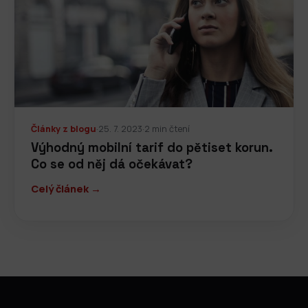
Články z blogu
·
25. 7. 2023
·
2 min čtení
Výhodný mobilní tarif do pětiset korun.
Co se od něj dá očekávat?
Celý článek →