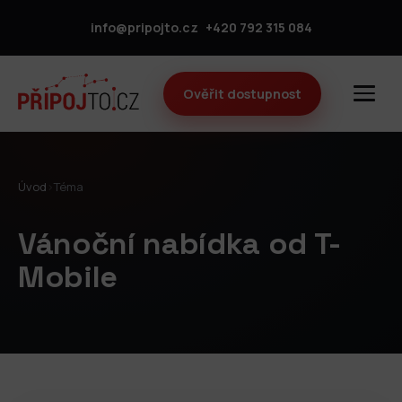
info@pripojto.cz
+420 792 315 084
Ověřit dostupnost
Úvod
›
Téma
Vánoční nabídka od T-
Mobile