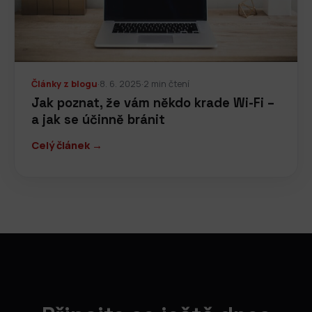
Články z blogu
·
8. 6. 2025
·
2 min čtení
Jak poznat, že vám někdo krade Wi-Fi –
a jak se účinně bránit
Celý článek →