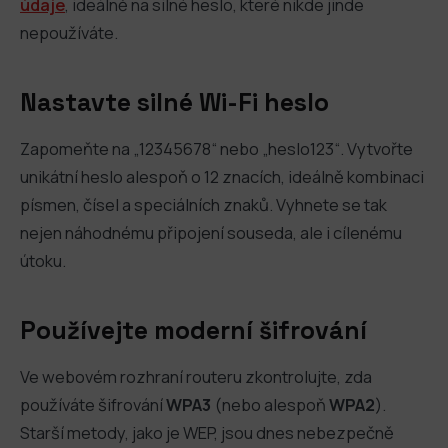
údaje
, ideálně na silné heslo, které nikde jinde
nepoužíváte.
Nastavte silné Wi-Fi heslo
Zapomeňte na „12345678“ nebo „heslo123“. Vytvořte
unikátní heslo alespoň o 12 znacích, ideálně kombinaci
písmen, čísel a speciálních znaků. Vyhnete se tak
nejen náhodnému připojení souseda, ale i cílenému
útoku.
Používejte moderní šifrování
Ve webovém rozhraní routeru zkontrolujte, zda
používáte šifrování
WPA3
(nebo alespoň
WPA2
).
Starší metody, jako je WEP, jsou dnes nebezpečně