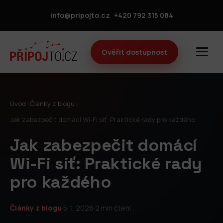
info@pripojto.cz
+420 792 315 084
Ověřit dostupnost
Úvod
›
Články z blogu
›
Jak zabezpečit domácí Wi-Fi síť: Praktické rady pro každého
Jak zabezpečit domácí
Wi-Fi síť: Praktické rady
pro každého
Články z blogu
·
5. 1. 2026
·
2 min čtení