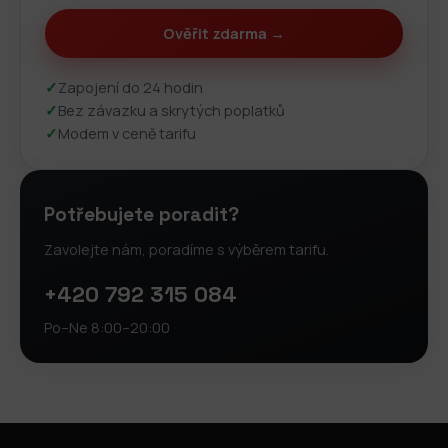
Ověřit zdarma →
✓
Zapojení do 24 hodin
✓
Bez závazku a skrytých poplatků
✓
Modem v ceně tarifu
Potřebujete poradit?
Zavolejte nám, poradíme s výběrem tarifu.
+420 792 315 084
Po–Ne 8:00–20:00