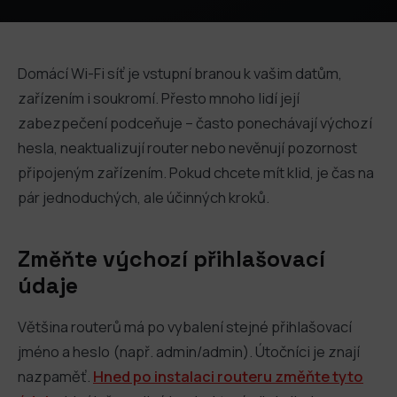
Domácí Wi-Fi síť je vstupní branou k vašim datům,
zařízením i soukromí. Přesto mnoho lidí její
zabezpečení podceňuje – často ponechávají výchozí
hesla, neaktualizují router nebo nevěnují pozornost
připojeným zařízením. Pokud chcete mít klid, je čas na
pár jednoduchých, ale účinných kroků.
Změňte výchozí přihlašovací
údaje
Většina routerů má po vybalení stejné přihlašovací
jméno a heslo (např. admin/admin). Útočníci je znají
nazpaměť.
Hned po instalaci routeru změňte tyto