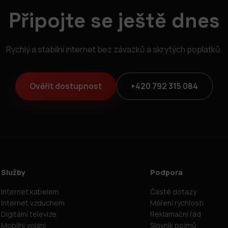
Připojte se ještě dnes
Rychlý a stabilní internet bez závazků a skrytých poplatků.
Ověřit dostupnost
+420 792 315 084
Služby
Podpora
Internet kabelem
Časté dotazy
Internet vzduchem
Měření rychlosti
Digitální televize
Reklamační řád
Mobilní volání
Slovník pojmů