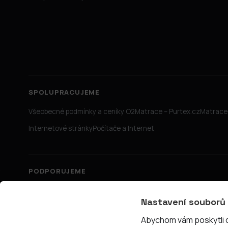
SPOLUPRACUJEME
Všeobecné podmínky a ceníky O2
Matrace – Purtex.cz
Matrace 
Internetové stránky
Počítače a Internet
PODPORUJEME
Nastavení souborů
Abychom vám poskytli co
© 2026 PřipojTo.cz — KUBE Units s.r.o., IČ 06731465