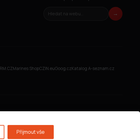
Hledat na webu
→
FIRM.CZ
Marines Shop
CZIN.eu
Goog.cz
Katalog A-seznam.cz
Přijmout vše
Všeobecné obchodní podmínky
·
GDPR
·
Nastavení cookies