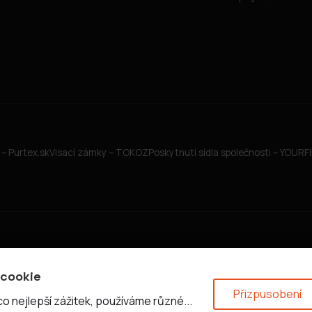
– Purtex.sk
Visací zámky – TOKOZ
Poskytnutí sídla společnosti – YOUR
 cookie
Přizpusobení
 nejlepší zážitek, používáme různé...