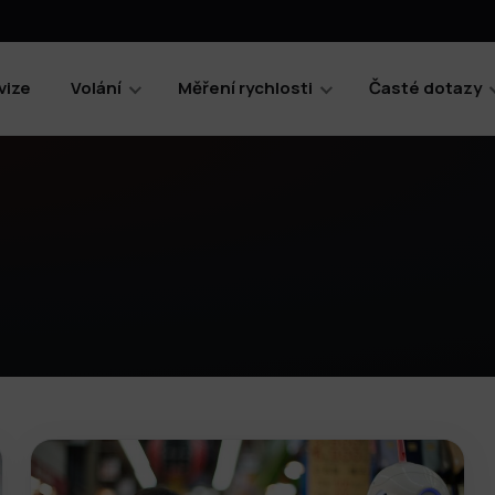
vize
Volání
Měření rychlosti
Časté dotazy