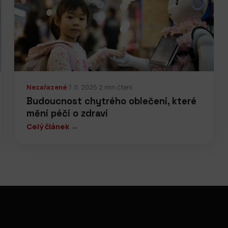
Nezařazené
·
7. 11. 2025
·
2 min čtení
Budoucnost chytrého oblečení, které
mění péči o zdraví
Celý článek →