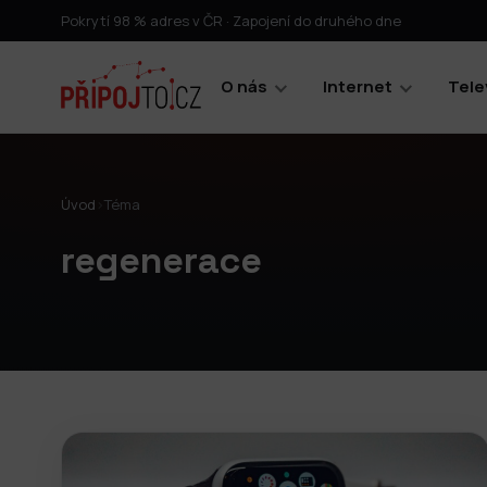
Pokrytí 98 % adres v ČR · Zapojení do druhého dne
O nás
Internet
Tele
Úvod
›
Téma
regenerace