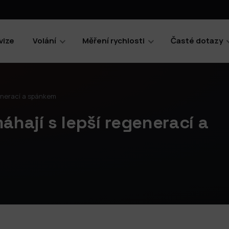
vize
Volání
Měření rychlosti
Časté dotazy
generací a spánkem
hají s lepší regenerací a