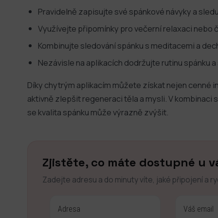
Pravidelně zapisujte své spánkové návyky a sledu
Využívejte připomínky pro večerní relaxaci nebo 
Kombinujte sledování spánku s meditacemi a dec
Nezávisle na aplikacích dodržujte rutinu spánku a 
Díky chytrým aplikacím můžete získat nejen cenné in
aktivně zlepšit regeneraci těla a mysli. V kombinac
se kvalita spánku může výrazně zvýšit.
Zjistěte, co máte dostupné u v
Zadejte adresu a do minuty víte, jaké připojení a r