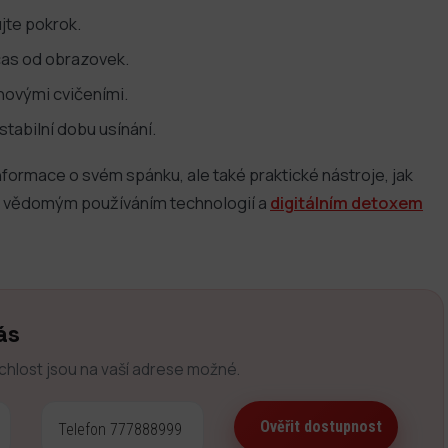
jte pokrok.
čas od obrazovek.
hovými cvičeními.
stabilní dobu usínání.
formace o svém spánku, ale také praktické nástroje, jak
i s vědomým používáním technologií a
digitálním detoxem
ás
ychlost jsou na vaší adrese možné.