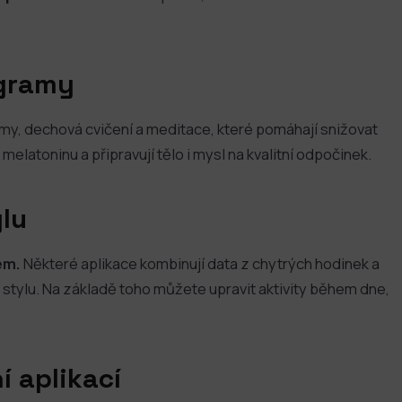
ogramy
my, dechová cvičení a meditace, které pomáhají snižovat
elatoninu a připravují tělo i mysl na kvalitní odpočinek.
lu
em.
Některé aplikace kombinují data z chytrých hodinek a
 stylu. Na základě toho můžete upravit aktivity během dne,
í aplikací