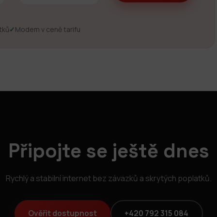
tků
✓
Modem v ceně tarifu
Připojte se ještě dnes
Rychlý a stabilní internet bez závazků a skrytých poplatků.
Ověřit dostupnost
+420 792 315 084