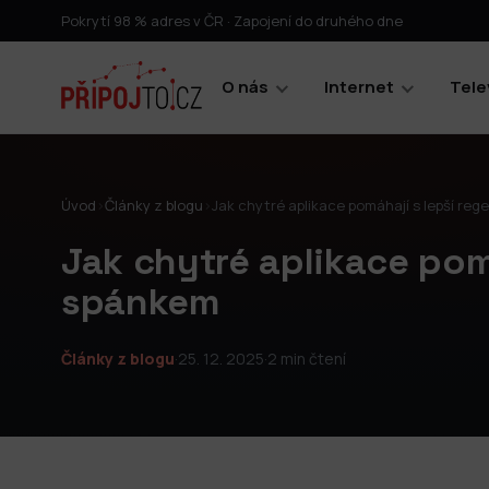
Pokrytí 98 % adres v ČR · Zapojení do druhého dne
O nás
Internet
Tele
Úvod
›
Články z blogu
›
Jak chytré aplikace pomáhají s lepší re
Jak chytré aplikace pomá
spánkem
Články z blogu
·
25. 12. 2025
·
2 min čtení