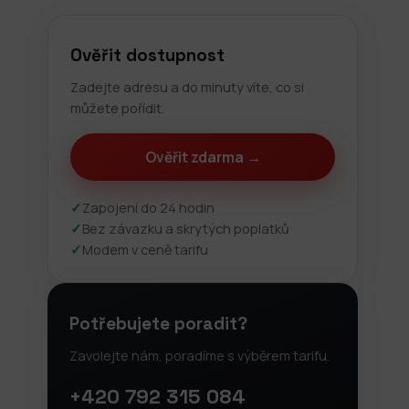
Ověřit dostupnost
Zadejte adresu a do minuty víte, co si
můžete pořídit.
Ověřit zdarma →
✓
Zapojení do 24 hodin
✓
Bez závazku a skrytých poplatků
✓
Modem v ceně tarifu
Potřebujete poradit?
Zavolejte nám, poradíme s výběrem tarifu.
+420 792 315 084