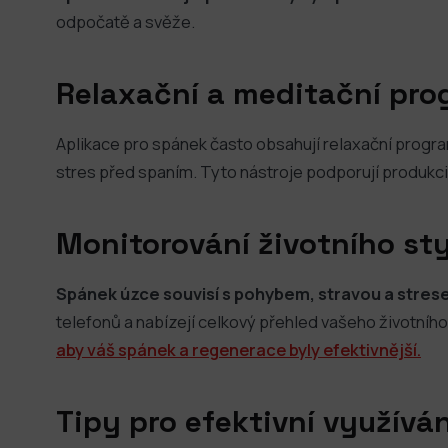
odpočatě a svěže.
Relaxační a meditační pr
Aplikace pro spánek často obsahují relaxační progra
stres před spaním. Tyto nástroje podporují produkci m
Monitorování životního sty
Spánek úzce souvisí s pohybem, stravou a stres
telefonů a nabízejí celkový přehled vašeho životního
aby váš spánek a regenerace byly efektivnější.
Tipy pro efektivní využíván