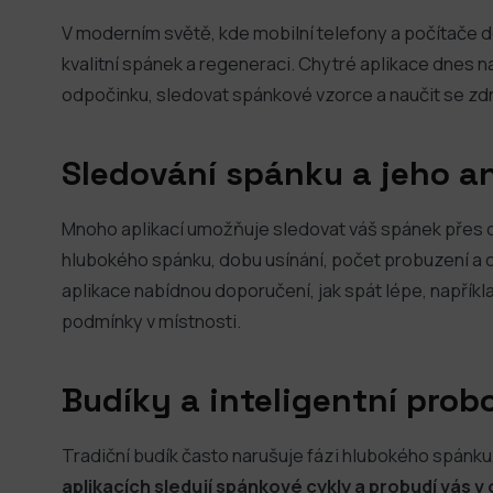
V moderním světě, kde mobilní telefony a počítače do
kvalitní spánek a regeneraci. Chytré aplikace dnes n
odpočinku, sledovat spánkové vzorce a naučit se zdr
Sledování spánku a jeho a
Mnoho aplikací umožňuje sledovat váš spánek přes ch
hlubokého spánku, dobu usínání, počet probuzení a c
aplikace nabídnou doporučení, jak spát lépe, napřík
podmínky v místnosti.
Budíky a inteligentní prob
Tradiční budík často narušuje fázi hlubokého spánku
aplikacích sledují spánkové cykly a probudí vás v 