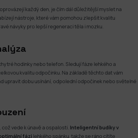
provázejí každý den, je čím dál důležitější myslet na
abízejí nástroje, které vám pomohou zlepšit kvalitu
avé návyky pro lepší regeneraci těla i mozku.
nalýza
ytré hodinky nebo telefon. Sledují fáze lehkého a
elkovou kvalitu odpočinku. Na základě těchto dat vám
lad upravit dobu usínání, odpolední odpočinek nebo světelné
ouzení
, což vede k únavě a ospalosti.
Inteligentní budíky v
optimální fázi
lehkého spánku, takže se ráno cítíte