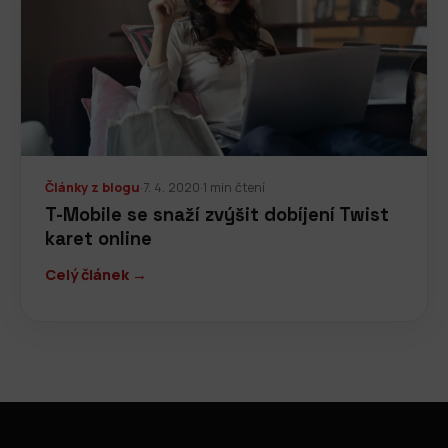
Články z blogu
·
7. 4. 2020
·
1 min čtení
T-Mobile se snaží zvýšit dobíjení Twist
karet online
Celý článek →