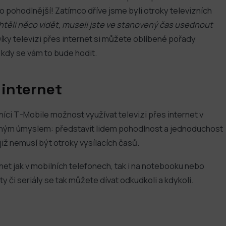
lo pohodlnější! Zatímco dříve jsme byli otroky televizních
htěli něco vidět, museli jste ve stanovený čas usednout
Díky televizi přes internet si můžete oblíbené pořady
 kdy se vám to bude hodit.
 internet
íci T-Mobile možnost využívat televizi přes internet v
ediným úmyslem: představit lidem pohodlnost a jednoduchost
již nemusí být otroky vysílacích časů.
net jak v mobilních telefonech, tak i na notebooku nebo
y či seriály se tak můžete dívat odkudkoli a kdykoli.