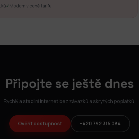
tků
✓
Modem v ceně tarifu
Připojte se ještě dnes
Rychlý a stabilní internet bez závazků a skrytých poplatků.
Ověřit dostupnost
+420 792 315 084