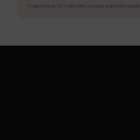
✓
Zapojení do 24 hodin
✓
Bez závazku a skrytých popla