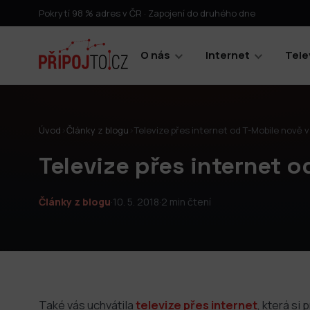
Pokrytí 98 % adres v ČR · Zapojení do druhého dne
O nás
Internet
Tele
Úvod
›
Články z blogu
›
Televize přes internet od T-Mobile nově v
Televize přes internet o
Články z blogu
·
10. 5. 2018
·
2 min čtení
Také vás uchvátila
televize přes internet
, která si