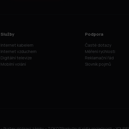
Služby
Podpora
Internet kabelem
Časté dotazy
Internet vzduchem
Měření rychlosti
Digitální televize
Reklamační řád
Mobilní volání
Slovník pojmů
– Purtex.sk
Visací zámky – TOKOZ
Poskytnutí sídla společnosti – YOUR