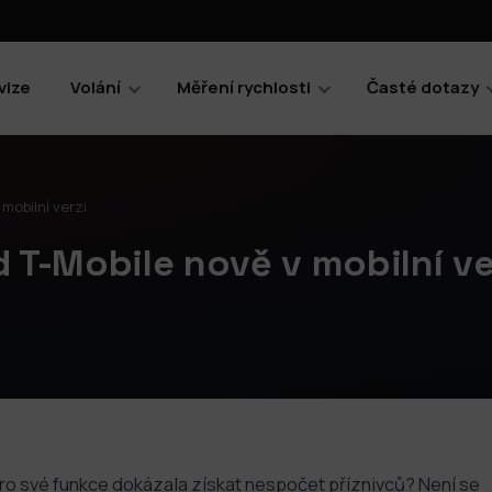
vize
Volání
Měření rychlosti
Časté dotazy
 mobilní verzi
d T-Mobile nově v mobilní ve
 pro své funkce dokázala získat nespočet příznivců? Není se