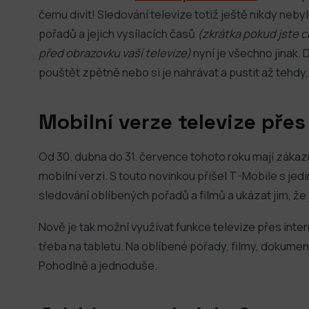
čemu divit! Sledování televize totiž ještě nikdy neby
pořadů a jejich vysílacích časů
(zkrátka pokud jste c
před obrazovku vaší televize)
nyní je všechno jinak. 
pouštět zpětně nebo si je nahrávat a pustit až tehdy,
Mobilní verze televize přes
Od 30. dubna do 31. července tohoto roku mají zákazn
mobilní verzi. S touto novinkou přišel T-Mobile s j
sledování oblíbených pořadů a filmů a ukázat jim, že 
Nově je tak možní využívat funkce televize přes inter
třeba na tabletu. Na oblíbené pořady, filmy, dokument
Pohodlně a jednoduše.