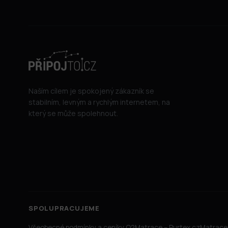
Naším cílem je spokojený zákazník se
stabilním, levným a rychlým internetem, na
který se může spolehnout.
SPOLUPRACUJEME
Všeobecné podmínky a ceníky O2
Matrace – Purtex.cz
Matrace 