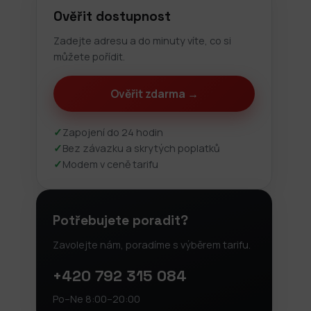
Ověřit dostupnost
Zadejte adresu a do minuty víte, co si
můžete pořídit.
Ověřit zdarma →
✓
Zapojení do 24 hodin
✓
Bez závazku a skrytých poplatků
✓
Modem v ceně tarifu
Potřebujete poradit?
Zavolejte nám, poradíme s výběrem tarifu.
+420 792 315 084
Po–Ne 8:00–20:00