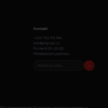
Kontakt
+420 792 315 084
info@pripojto.cz
Po–Ne 8:00–20:00
Přihlášení pro partnery
Hledat na webu
→
FIRM.CZ
Marines Shop
CZIN.eu
Goog.cz
Katalog A-seznam.cz