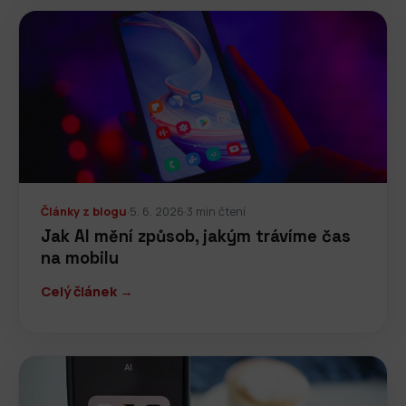
Články z blogu
·
5. 6. 2026
·
3 min čtení
Jak AI mění způsob, jakým trávíme čas
na mobilu
Celý článek →