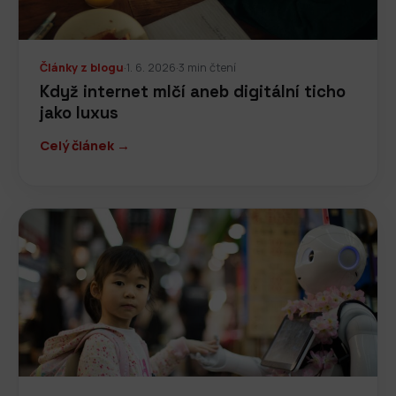
Články z blogu
·
1. 6. 2026
·
3 min čtení
Když internet mlčí aneb digitální ticho
jako luxus
Celý článek →