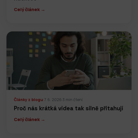
Celý článek →
Články z blogu
·
7. 6. 2026
·
3 min čtení
Proč nás krátká videa tak silně přitahují
Celý článek →