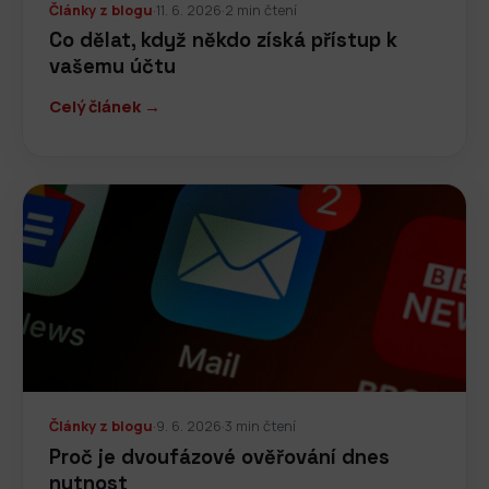
Články z blogu
·
11. 6. 2026
·
2 min čtení
Co dělat, když někdo získá přístup k
vašemu účtu
Celý článek →
Články z blogu
·
9. 6. 2026
·
3 min čtení
Proč je dvoufázové ověřování dnes
nutnost