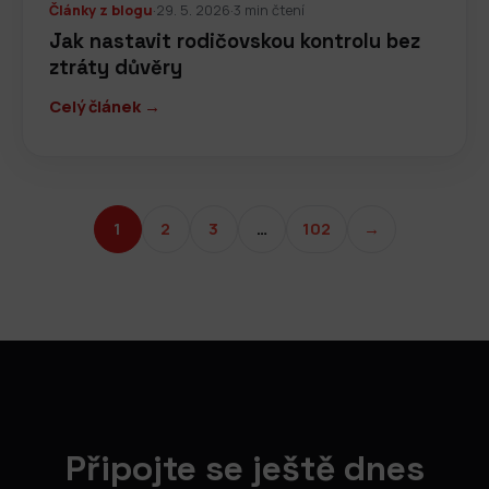
Články z blogu
·
29. 5. 2026
·
3 min čtení
Jak nastavit rodičovskou kontrolu bez
ztráty důvěry
Celý článek →
1
2
3
…
102
→
Připojte se ještě dnes