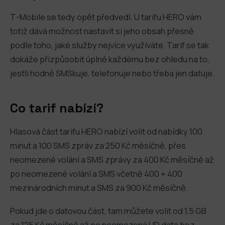
T-Mobile se tedy opět předvedl. U tarifu HERO vám
totiž dává možnost nastavit si jeho obsah přesně
podle toho, jaké služby nejvíce využíváte. Tarif se tak
dokáže přizpůsobit úplně každému bez ohledu na to,
jestli hodně SMSkuje, telefonuje nebo třeba jen datuje.
Co tarif nabízí?
Hlasová část tarifu HERO nabízí volit od nabídky 100
minut a 100 SMS zpráv za 250 Kč měsíčně, přes
neomezené volání a SMS zprávy za 400 Kč měsíčně až
po neomezené volání a SMS včetně 400 + 400
mezinárodních minut a SMS za 900 Kč měsíčně.
Pokud jde o datovou část, tam můžete volit od 1,5 GB
za 125 Kč měsíčně až po neomezená HD data bez