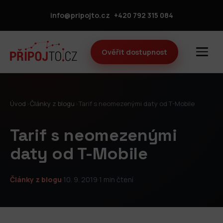
info@pripojto.cz
+420 792 315 084
Ověřit dostupnost
Úvod
›
Články z blogu
›
Tarif s neomezenými daty od T-Mobile
Tarif s neomezenými
daty od T-Mobile
Články z blogu
·
10. 9. 2019
·
1 min čtení