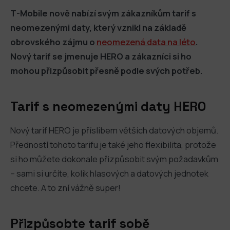
T-Mobile nově nabízí svým zákazníkům tarif s
neomezenými daty, který vznikl na základě
obrovského zájmu o
neomezená data na léto
.
Nový tarif se jmenuje HERO a zákazníci si ho
mohou přizpůsobit přesně podle svých potřeb.
Tarif s neomezenými daty HERO
Nový tarif HERO je příslibem větších datových objemů.
Předností tohoto tarifu je také jeho flexibilita, protože
si ho můžete dokonale přizpůsobit svým požadavkům
– sami si určíte, kolik hlasových a datových jednotek
chcete. A to zní vážně super!
Přizpůsobte tarif sobě