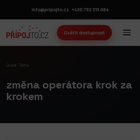
info@pripojto.cz
+420 792 315 084
Ověřit dostupnost
Úvod
›
Téma
změna operátora krok za
krokem