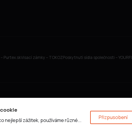
– Purtex.sk
Visací zámky – TOKOZ
Poskytnutí sídla společnosti – YOUR
 cookie
Přizpusobení
 nejlepší zážitek, používáme různé...