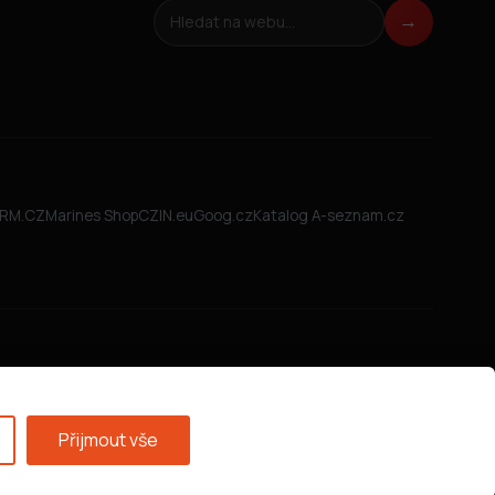
Hledat na webu
→
FIRM.CZ
Marines Shop
CZIN.eu
Goog.cz
Katalog A-seznam.cz
Přijmout vše
Všeobecné obchodní podmínky
·
GDPR
·
Nastavení cookies