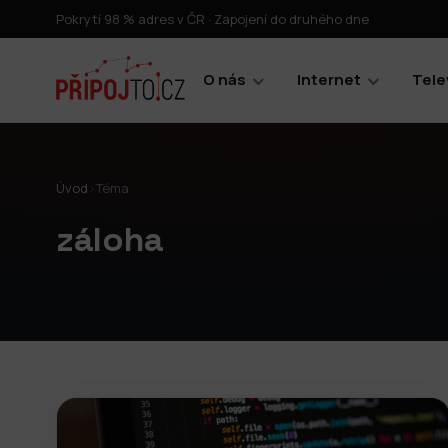
Pokrytí 98 % adres v ČR · Zapojení do druhého dne
O nás
Internet
Tele
Úvod
›
Téma
záloha