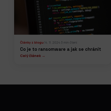
Články z blogu
·
14. 11. 2024
·
3 min čtení
Co je to ransomware a jak se chránit
Celý článek →