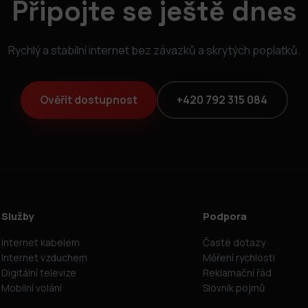
Připojte se ještě dnes
Rychlý a stabilní internet bez závazků a skrytých poplatků.
Ověřit dostupnost
+420 792 315 084
Služby
Podpora
Internet kabelem
Časté dotazy
Internet vzduchem
Měření rychlosti
Digitální televize
Reklamační řád
Mobilní volání
Slovník pojmů