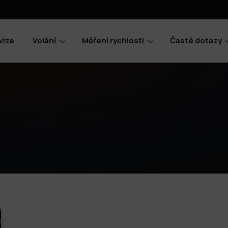
vize
Volání
Měření rychlosti
Časté dotazy