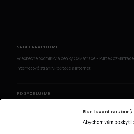
SPOLUPRACUJEME
Všeobecné podmínky a ceníky O2
Matrace – Purtex.cz
Matrace 
Internetové stránky
Počítače a Internet
PODPORUJEME
Nastavení souborů
Abychom vám poskytli co
© 2026 PřipojTo.cz — KUBE Units s.r.o., IČ 06731465