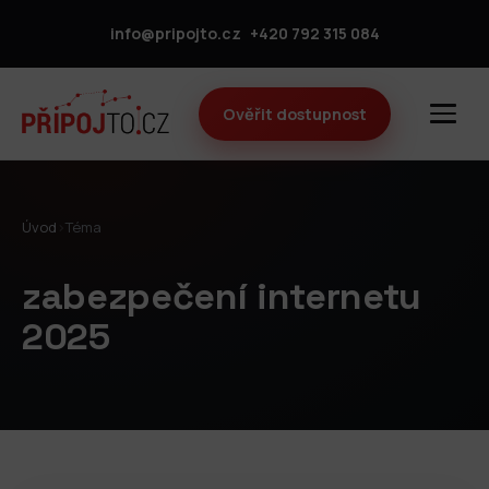
info@pripojto.cz
+420 792 315 084
Ověřit dostupnost
Úvod
›
Téma
zabezpečení internetu
2025