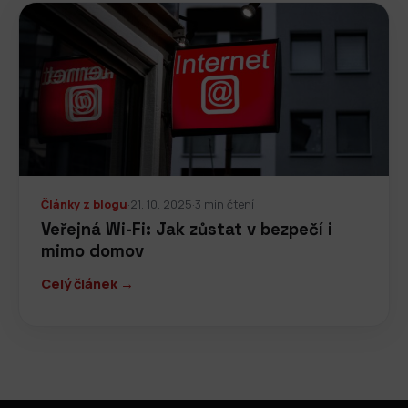
Články z blogu
·
21. 10. 2025
·
3 min čtení
Veřejná Wi-Fi: Jak zůstat v bezpečí i
mimo domov
Celý článek →