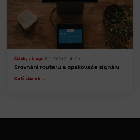
Články z blogu
·
8. 11. 2024
·
3 min čtení
Srovnání routeru a opakovače signálu
Celý článek →