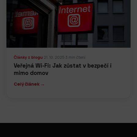
Články z blogu
·
21. 10. 2025
·
3 min čtení
Veřejná Wi-Fi: Jak zůstat v bezpečí i
mimo domov
Celý článek →