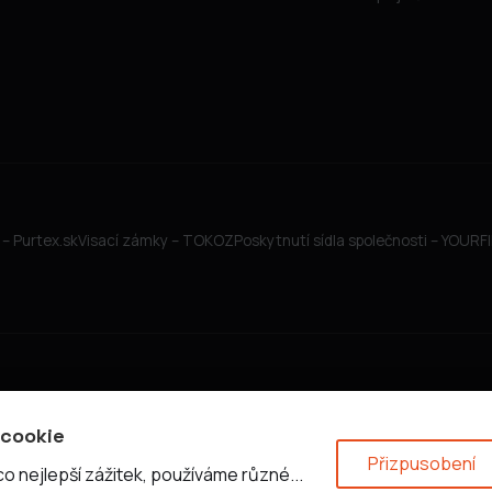
– Purtex.sk
Visací zámky – TOKOZ
Poskytnutí sídla společnosti – YOUR
 cookie
Přizpusobení
 nejlepší zážitek, používáme různé...