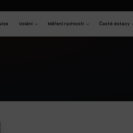
vize
Volání
Měření rychlosti
Časté dotazy