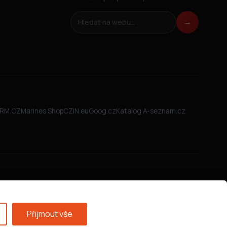
Hledat na webu
→
FIRM.CZ
Marines Shop
CZIN.eu
Goog.cz
Katalog A-seznam.cz
Přijmout vše
Všeobecné obchodní podmínky
·
GDPR
·
Nastavení cookies