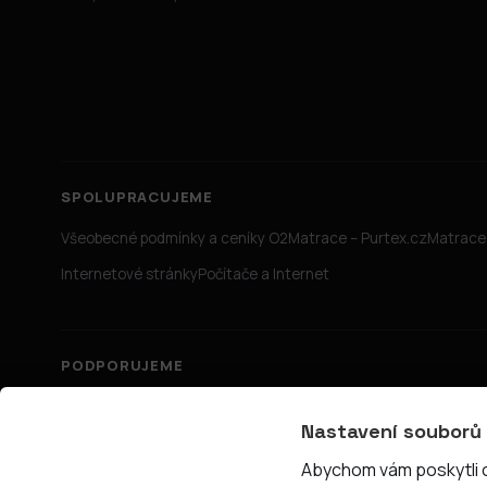
SPOLUPRACUJEME
Všeobecné podmínky a ceníky O2
Matrace – Purtex.cz
Matrace 
Internetové stránky
Počítače a Internet
PODPORUJEME
Nastavení souborů
Abychom vám poskytli co
© 2026 PřipojTo.cz — KUBE Units s.r.o., IČ 06731465