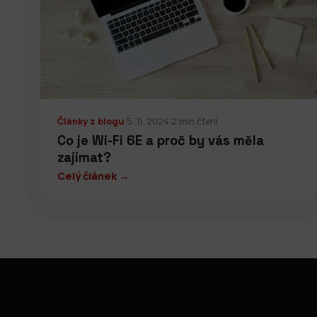
Články z blogu
·
5. 11. 2024
·
2 min čtení
Co je Wi-Fi 6E a proč by vás měla
zajímat?
Celý článek →