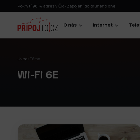
Pokrytí 98 % adres v ČR · Zapojení do druhého dne
O nás
Internet
Tele
Úvod
›
Téma
Wi-Fi 6E