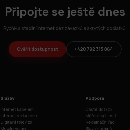
Připojte se ještě dnes
Rychlý a stabilní internet bez závazků a skrytých poplatků.
Ověřit dostupnost
+420 792 315 084
Služby
Podpora
Internet kabelem
Časté dotazy
Internet vzduchem
Měření rychlosti
Digitální televize
Reklamační řád
Mobilní volání
Slovník pojmů