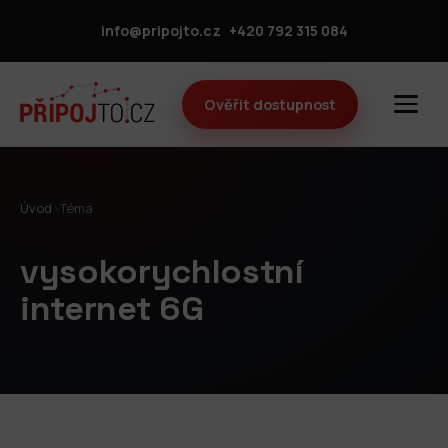
info@pripojto.cz
+420 792 315 084
Ověřit dostupnost
Úvod
›
Téma
vysokorychlostní
internet 6G