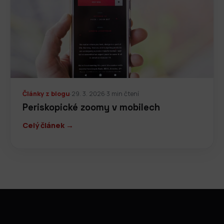
Články z blogu
·
29. 3. 2026
·
3 min čtení
Periskopické zoomy v mobilech
Celý článek →