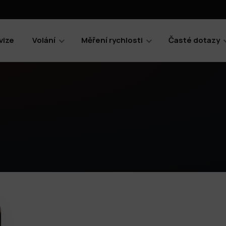
vize
Volání
Měření rychlosti
Časté dotazy