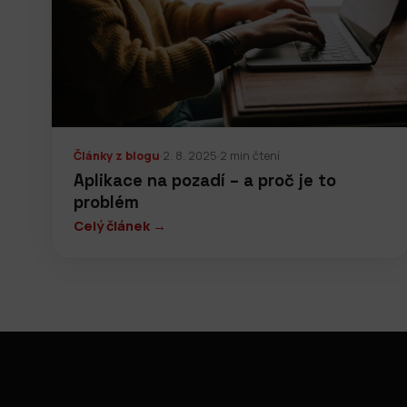
Články z blogu
·
2. 8. 2025
·
2 min čtení
Aplikace na pozadí – a proč je to
problém
Celý článek →