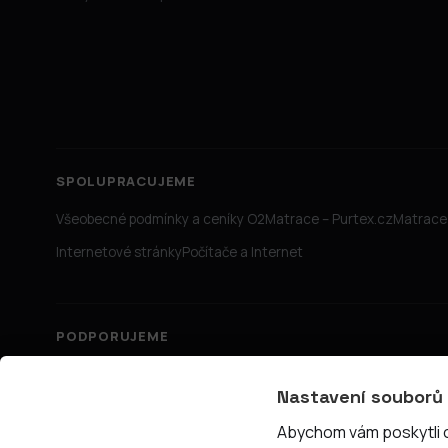
SPOLUPRACUJEME
Všeobecné podmínky a ceníky O2
Matrace – Purtex.cz
Matrace 
Internetové stránky
Počítače a Internet
PODPORUJEME
Nastavení souborů
Abychom vám poskytli co
© 2026 PřipojTo.cz — KUBE Units s.r.o., IČ 06731465