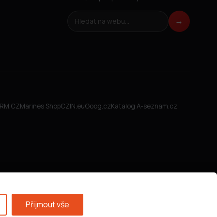
Hledat na webu
→
FIRM.CZ
Marines Shop
CZIN.eu
Goog.cz
Katalog A-seznam.cz
Přijmout vše
Všeobecné obchodní podmínky
·
GDPR
·
Nastavení cookies