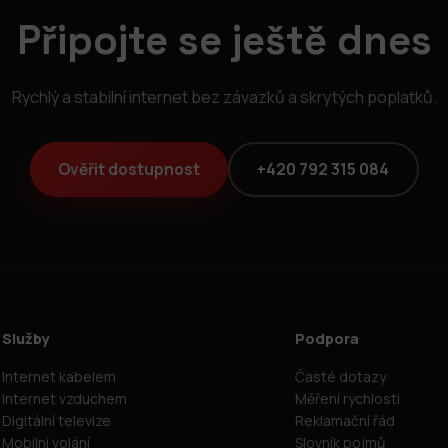
Připojte se ještě dnes
Rychlý a stabilní internet bez závazků a skrytých poplatků.
Ověřit dostupnost
+420 792 315 084
Služby
Podpora
Internet kabelem
Časté dotazy
Internet vzduchem
Měření rychlosti
Digitální televize
Reklamační řád
Mobilní volání
Slovník pojmů