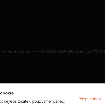
– Purtex.sk
Visací zámky – TOKOZ
Poskytnutí sídla společnosti – YOUR
 cookie
Přizpusobení
 nejlepší zážitek, používáme různé...