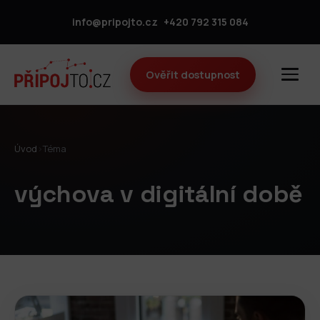
info@pripojto.cz
+420 792 315 084
Ověřit dostupnost
Úvod
›
Téma
výchova v digitální době