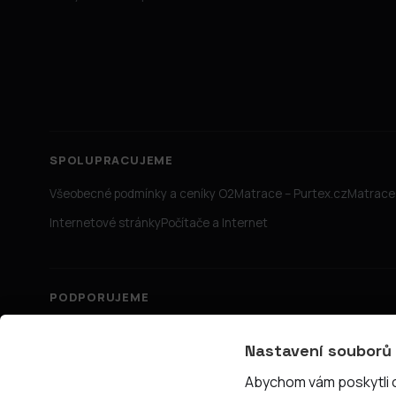
SPOLUPRACUJEME
Všeobecné podmínky a ceníky O2
Matrace – Purtex.cz
Matrace 
Internetové stránky
Počítače a Internet
PODPORUJEME
Nastavení souborů
Abychom vám poskytli co
© 2026 PřipojTo.cz — KUBE Units s.r.o., IČ 06731465