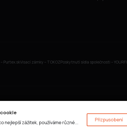
– Purtex.sk
Visací zámky – TOKOZ
Poskytnutí sídla společnosti – YOUR
 cookie
Přizpusobení
 nejlepší zážitek, používáme různé...