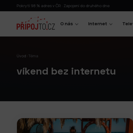
Pokrytí 98 % adres v ČR · Zapojení do druhého dne
O nás
Internet
Tele
Úvod
›
Téma
víkend bez internetu