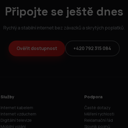
Připojte se ještě dnes
Rychlý a stabilní internet bez závazků a skrytých poplatků.
Ověřit dostupnost
+420 792 315 084
Služby
Podpora
Internet kabelem
Časté dotazy
Internet vzduchem
Měření rychlosti
Digitální televize
Reklamační řád
Mobilní volání
Slovník pojmů