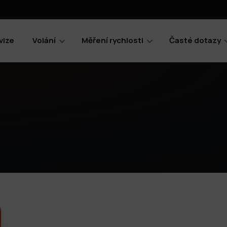
vize
Volání
Měření rychlosti
Časté dotazy