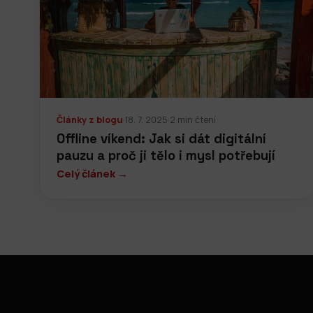
Články z blogu
·
18. 7. 2025
·
2 min čtení
Offline víkend: Jak si dát digitální
pauzu a proč ji tělo i mysl potřebují
Celý článek →