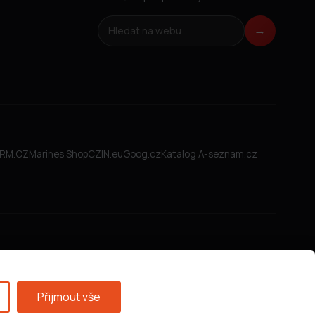
Hledat na webu
→
FIRM.CZ
Marines Shop
CZIN.eu
Goog.cz
Katalog A-seznam.cz
Přijmout vše
Všeobecné obchodní podmínky
·
GDPR
·
Nastavení cookies