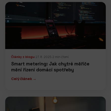
Články z blogu
·
27. 8. 2025
·
2 min čtení
Smart metering: Jak chytré měřiče
mění řízení domácí spotřeby
Celý článek →