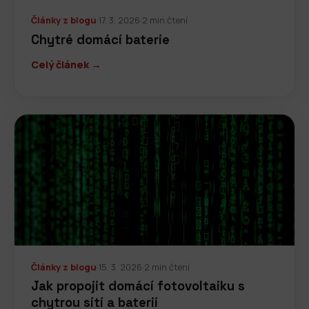
Články z blogu
·
17. 3. 2026
·
2 min čtení
Chytré domácí baterie
Celý článek →
Články z blogu
·
15. 3. 2026
·
2 min čtení
Jak propojit domácí fotovoltaiku s
chytrou sítí a baterií