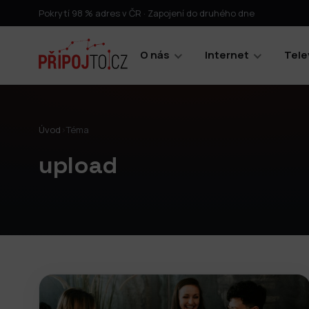
Pokrytí 98 % adres v ČR · Zapojení do druhého dne
O nás
Internet
Tele
Úvod
›
Téma
upload