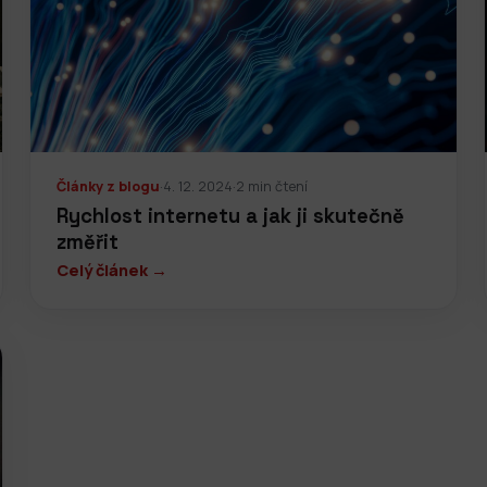
Články z blogu
·
4. 12. 2024
·
2 min čtení
Rychlost internetu a jak ji skutečně
změřit
Celý článek →