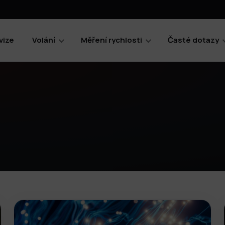
vize
Volání
Měření rychlosti
Časté dotazy