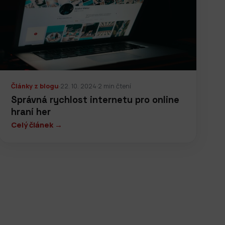
Články z blogu
·
22. 10. 2024
·
2 min čtení
Správná rychlost internetu pro online
hraní her
Celý článek →