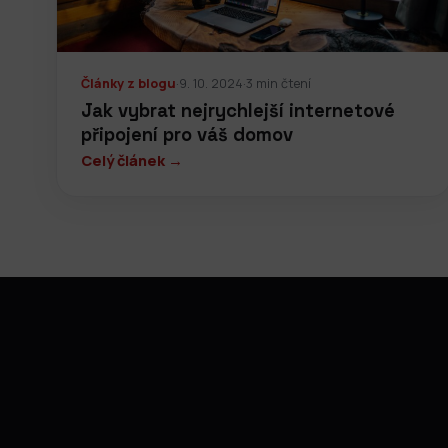
Články z blogu
·
9. 10. 2024
·
3 min čtení
Jak vybrat nejrychlejší internetové
připojení pro váš domov
Celý článek →