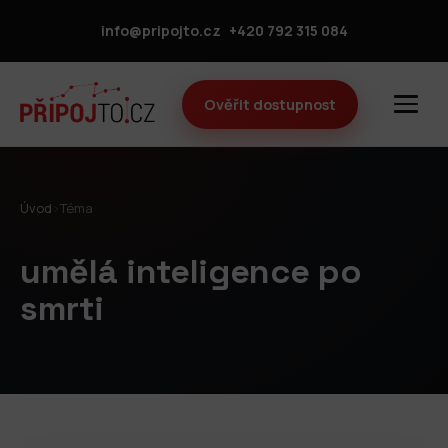
info@pripojto.cz
+420 792 315 084
Ověřit dostupnost
Úvod
›
Téma
umělá inteligence po
smrti