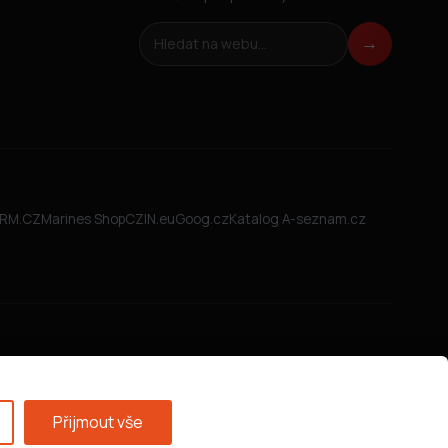
Hledat na webu
→
FIRM.CZ
Marines Shop
CZIN.eu
Goog.cz
Katalog A-seznam.cz
Přijmout vše
Všeobecné obchodní podmínky
·
GDPR
·
Nastavení cookies