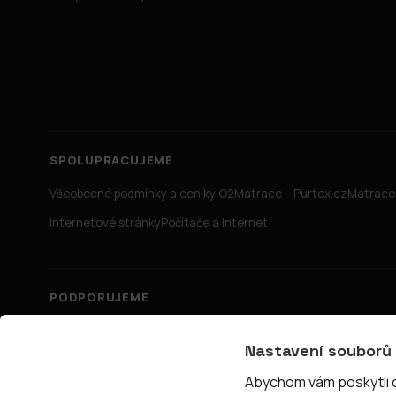
SPOLUPRACUJEME
Všeobecné podmínky a ceníky O2
Matrace – Purtex.cz
Matrace 
Internetové stránky
Počítače a Internet
PODPORUJEME
Nastavení souborů
Abychom vám poskytli co
© 2026 PřipojTo.cz — KUBE Units s.r.o., IČ 06731465