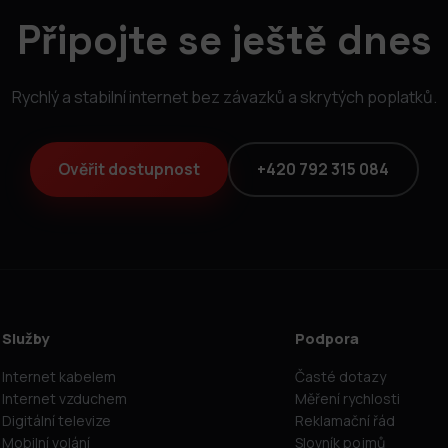
Připojte se ještě dnes
Rychlý a stabilní internet bez závazků a skrytých poplatků.
Ověřit dostupnost
+420 792 315 084
Služby
Podpora
Internet kabelem
Časté dotazy
Internet vzduchem
Měření rychlosti
Digitální televize
Reklamační řád
Mobilní volání
Slovník pojmů