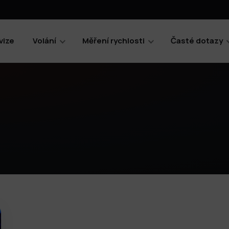
vize
Volání
Měření rychlosti
Časté dotazy