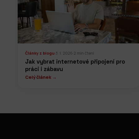
Články z blogu
·
3. 1. 2026
·
2 min čtení
Jak vybrat internetové připojení pro
práci i zábavu
Celý článek →