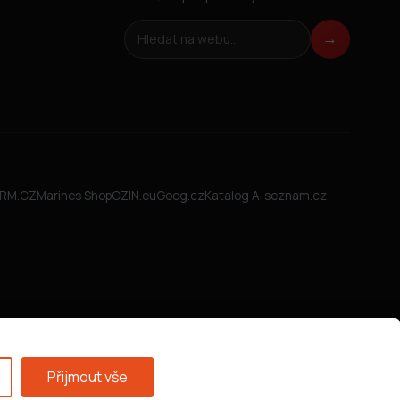
Hledat na webu
→
FIRM.CZ
Marines Shop
CZIN.eu
Goog.cz
Katalog A-seznam.cz
Přijmout vše
Všeobecné obchodní podmínky
·
GDPR
·
Nastavení cookies