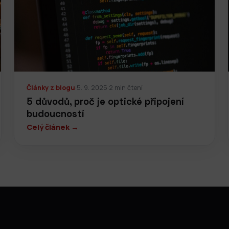
Články z blogu
·
5. 9. 2025
·
2 min čtení
5 důvodů, proč je optické připojení
budoucností
Celý článek →