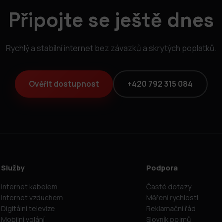
Připojte se ještě dnes
Rychlý a stabilní internet bez závazků a skrytých poplatků.
Ověřit dostupnost
+420 792 315 084
Služby
Podpora
Internet kabelem
Časté dotazy
Internet vzduchem
Měření rychlosti
Digitální televize
Reklamační řád
Mobilní volání
Slovník pojmů