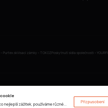
– Purtex.sk
Visací zámky – TOKOZ
Poskytnutí sídla společnosti – YOUR
 cookie
Přizpusobení
 nejlepší zážitek, používáme různé...