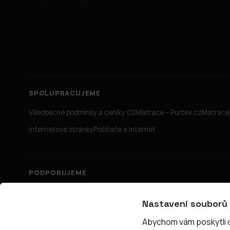
SPOLUPRACUJEME
Všeobecné podmínky a ceníky O2
Matrace – Purtex.cz
Matrace 
Internetové stránky
Počítače a Internet
PODPORUJEME
Nastavení souborů
Abychom vám poskytli co
© 2026 PřipojTo.cz — KUBE Units s.r.o., IČ 06731465