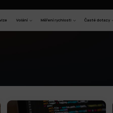
vize
Volání
Měření rychlosti
Časté dotazy