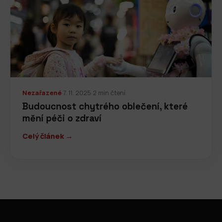
Nezařazené
·
7. 11. 2025
·
2 min čtení
Budoucnost chytrého oblečení, které
mění péči o zdraví
Celý článek →