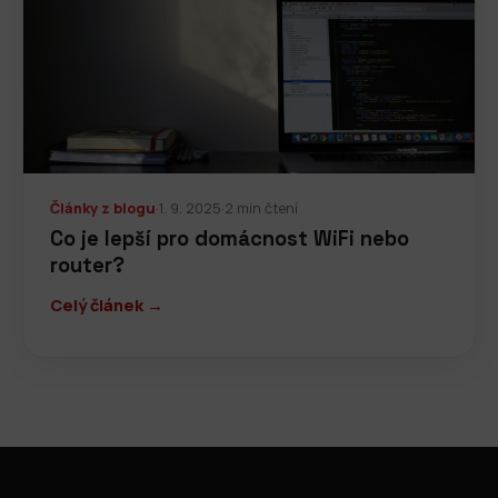
Články z blogu
·
1. 9. 2025
·
2 min čtení
Co je lepší pro domácnost WiFi nebo
router?
Celý článek →