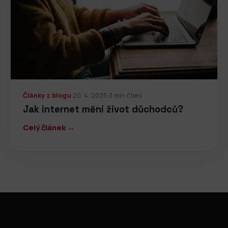
Články z blogu
·
20. 4. 2025
·
3 min čtení
Jak internet mění život důchodců?
Celý článek →