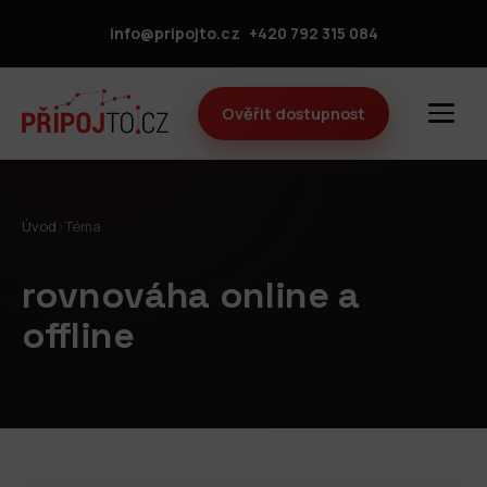
info@pripojto.cz
+420 792 315 084
Ověřit dostupnost
Úvod
›
Téma
rovnováha online a
offline