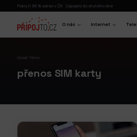
Pokrytí 98 % adres v ČR · Zapojení do druhého dne
O nás
Internet
Tele
Úvod
›
Téma
přenos SIM karty