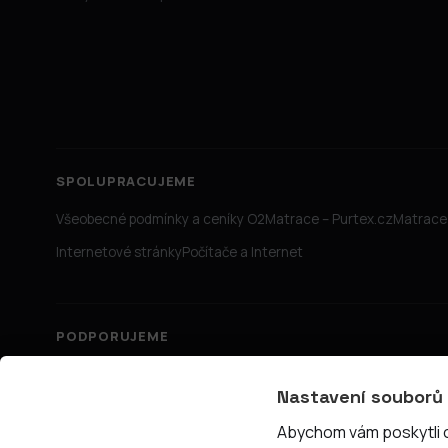
SPOLUPRACUJEME
Všeobecné podmínky a ceníky O2
Matrace – Purtex.cz
Matrace 
Internetové stránky
Počítače a Internet
PODPORUJEME
Nastavení souborů
Abychom vám poskytli co
© 2026 PřipojTo.cz — KUBE Units s.r.o., IČ 06731465