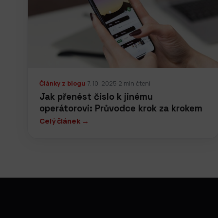
Články z blogu
·
7. 10. 2025
·
2 min čtení
Jak přenést číslo k jinému
operátorovi: Průvodce krok za krokem
Celý článek →