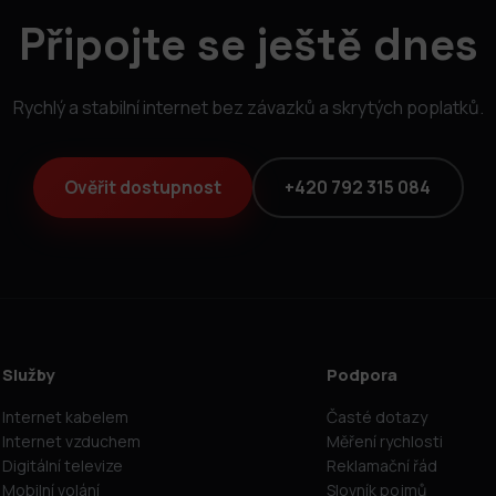
Připojte se ještě dnes
Rychlý a stabilní internet bez závazků a skrytých poplatků.
Ověřit dostupnost
+420 792 315 084
Služby
Podpora
Internet kabelem
Časté dotazy
Internet vzduchem
Měření rychlosti
Digitální televize
Reklamační řád
Mobilní volání
Slovník pojmů