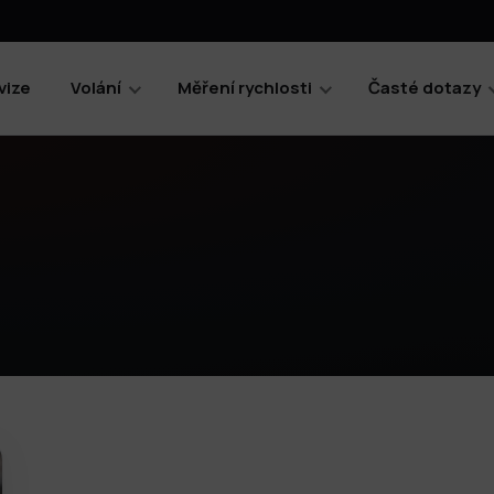
vize
Volání
Měření rychlosti
Časté dotazy