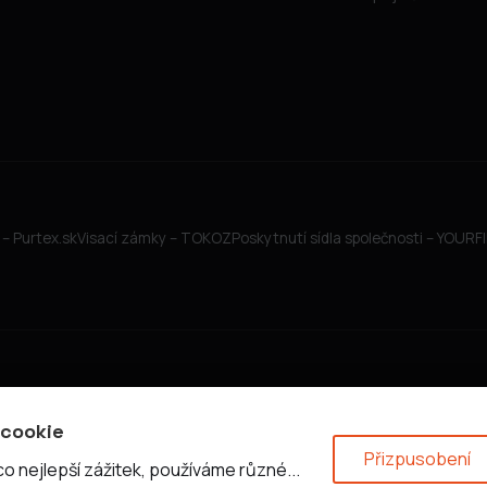
– Purtex.sk
Visací zámky – TOKOZ
Poskytnutí sídla společnosti – YOUR
 cookie
Přizpusobení
 nejlepší zážitek, používáme různé...