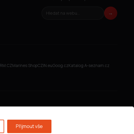
Hledat na webu
→
FIRM.CZ
Marines Shop
CZIN.eu
Goog.cz
Katalog A-seznam.cz
Přijmout vše
Všeobecné obchodní podmínky
·
GDPR
·
Nastavení cookies