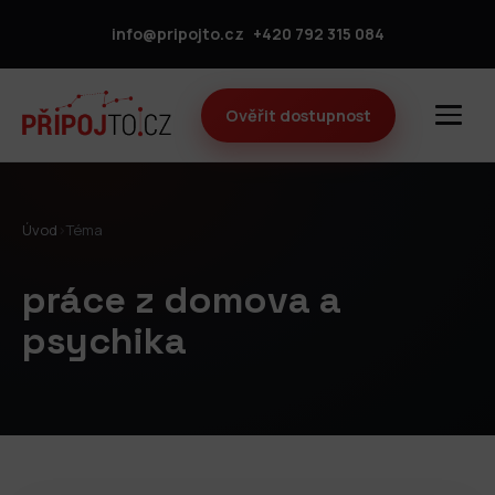
info@pripojto.cz
+420 792 315 084
Ověřit dostupnost
Úvod
›
Téma
práce z domova a
psychika