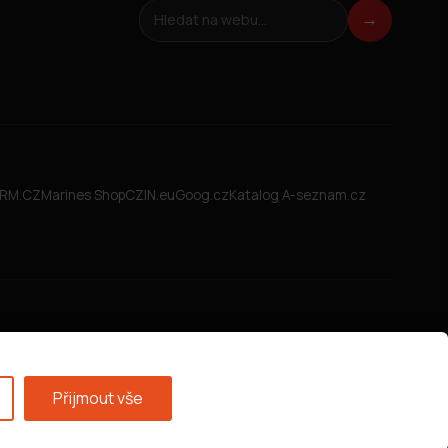
Hledat na webu
→
FIRM.CZ
Marines Shop
CZIN.eu
Goog.cz
Katalog A-seznam.cz
Přijmout vše
Všeobecné obchodní podmínky
·
GDPR
·
Nastavení cookies