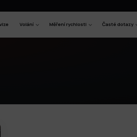
vize
Volání
Měření rychlosti
Časté dotazy