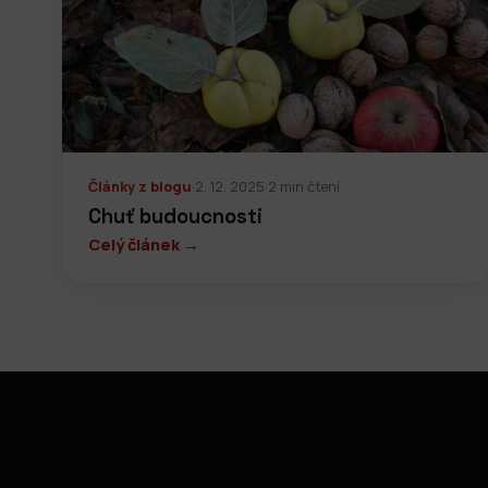
Články z blogu
·
2. 12. 2025
·
2 min čtení
Chuť budoucnosti
Celý článek →