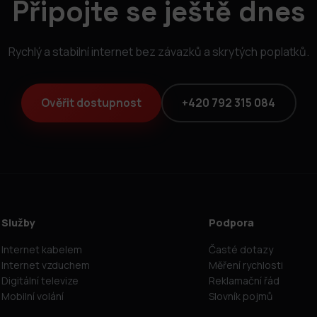
Připojte se ještě dnes
Rychlý a stabilní internet bez závazků a skrytých poplatků.
Ověřit dostupnost
+420 792 315 084
Služby
Podpora
Internet kabelem
Časté dotazy
Internet vzduchem
Měření rychlosti
Digitální televize
Reklamační řád
Mobilní volání
Slovník pojmů