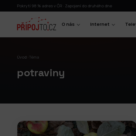
Pokrytí 98 % adres v ČR · Zapojení do druhého dne
O nás
Internet
Tele
Úvod
›
Téma
potraviny