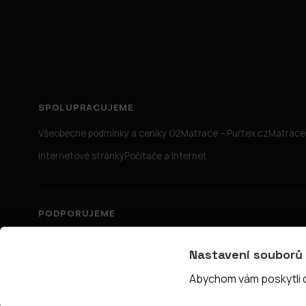
SPOLUPRACUJEME
Všeobecné podmínky a ceníky O2
Matrace – Purtex.cz
Matrace 
Internetové stránky
Počítače a Internet
PODPORUJEME
Nastavení souborů
Abychom vám poskytli co
© 2026 PřipojTo.cz — KUBE Units s.r.o., IČ 06731465