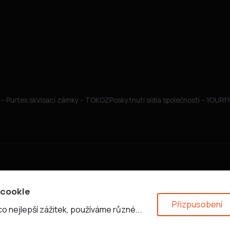
– Purtex.sk
Visací zámky – TOKOZ
Poskytnutí sídla společnosti – YOUR
 cookie
Přizpusobení
 nejlepší zážitek, používáme různé...