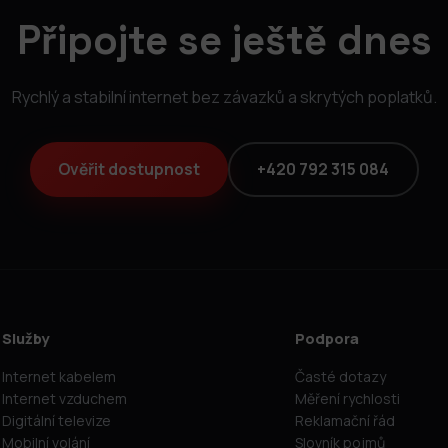
Připojte se ještě dnes
Rychlý a stabilní internet bez závazků a skrytých poplatků.
Ověřit dostupnost
+420 792 315 084
Služby
Podpora
Internet kabelem
Časté dotazy
Internet vzduchem
Měření rychlosti
Digitální televize
Reklamační řád
Mobilní volání
Slovník pojmů