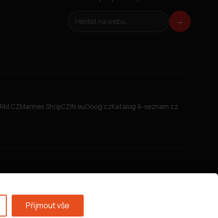
Hledat na webu
→
FIRM.CZ
Marines Shop
CZIN.eu
Goog.cz
Katalog A-seznam.cz
Přijmout vše
Všeobecné obchodní podmínky
·
GDPR
·
Nastavení cookies