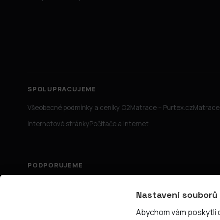
SPOLUPRACUJEME
Všeobecné podmínky a ceníky O2
Matrace – Purtex.cz
Matrace 
Internetové stránky
Počítače a Internet
PODPORUJEME
Nastavení souborů
Abychom vám poskytli co
© 2026 PřipojTo.cz — KUBE Units s.r.o., IČ 06731465