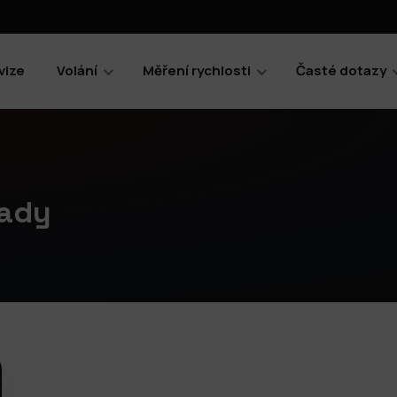
vize
Volání
Měření rychlosti
Časté dotazy
rady