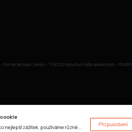
– Purtex.sk
Visací zámky – TOKOZ
Poskytnutí sídla společnosti – YOUR
 cookie
Přizpusobení
 nejlepší zážitek, používáme různé...