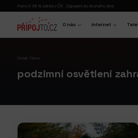
Pokrytí 98 % adres v ČR · Zapojení do druhého dne
O nás
Internet
Tele
Úvod
›
Téma
podzimní osvětlení zah