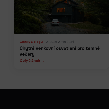
Články z blogu
·
1. 2. 2026
·
2 min čtení
Chytré venkovní osvětlení pro temné
večery
Celý článek →