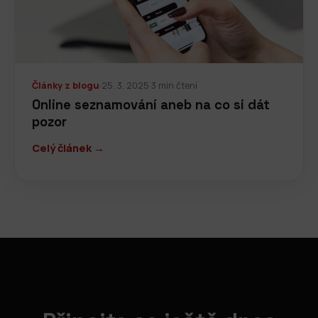
Články z blogu
·
25. 3. 2025
·
3 min čtení
Online seznamování aneb na co si dát
pozor
Celý článek →