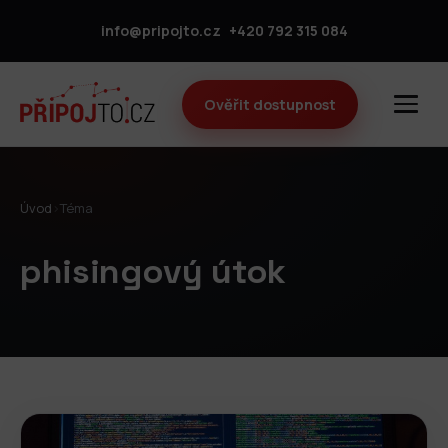
info@pripojto.cz
+420 792 315 084
Ověřit dostupnost
Úvod
›
Téma
phisingový útok