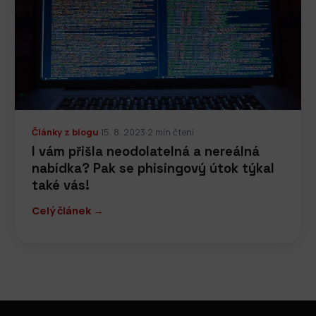
Články z blogu
·
15. 8. 2023
·
2 min čtení
I vám přišla neodolatelná a nereálná
nabídka? Pak se phisingový útok týkal
také vás!
Celý článek →