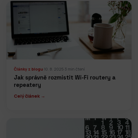
Články z blogu
·
10. 8. 2025
·
3 min čtení
Jak správně rozmístit Wi-Fi routery a
repeatery
Celý článek →