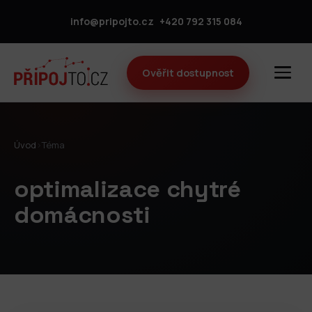
info@pripojto.cz
+420 792 315 084
Ověřit dostupnost
Úvod
›
Téma
optimalizace chytré
domácnosti