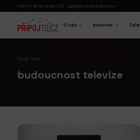
Pokrytí 98 % adres v ČR · Zapojení do druhého dne
O nás
Internet
Tele
Úvod
›
Téma
budoucnost televize