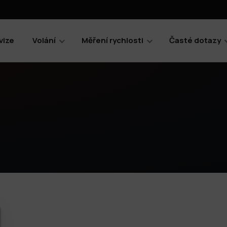
vize
Volání
Měření rychlosti
Časté dotazy