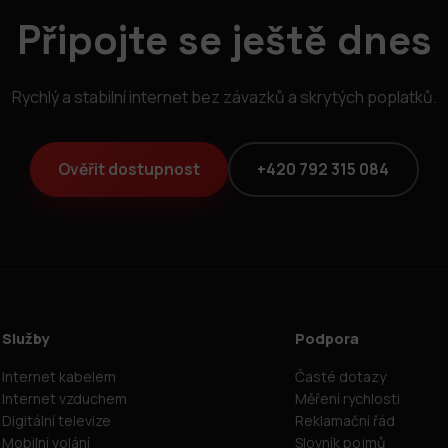
Připojte se ještě dnes
Rychlý a stabilní internet bez závazků a skrytých poplatků.
Ověřit dostupnost
+420 792 315 084
Služby
Podpora
Internet kabelem
Časté dotazy
Internet vzduchem
Měření rychlosti
Digitální televize
Reklamační řád
Mobilní volání
Slovník pojmů