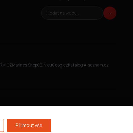
Hledat na webu
→
FIRM.CZ
Marines Shop
CZIN.eu
Goog.cz
Katalog A-seznam.cz
Přijmout vše
Všeobecné obchodní podmínky
·
GDPR
·
Nastavení cookies