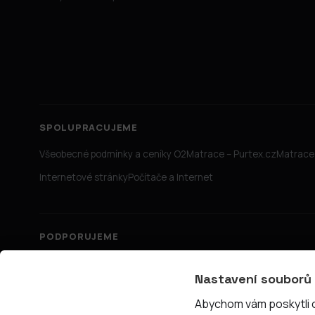
SPOLUPRACUJEME
Všeobecné podmínky a ceníky O2
Matrace – Purtex.cz
Matrace 
Internetové stránky
Počítače a Internet
PODPORUJEME
Nastavení souborů
Abychom vám poskytli co
© 2026 PřipojTo.cz — KUBE Units s.r.o., IČ 06731465