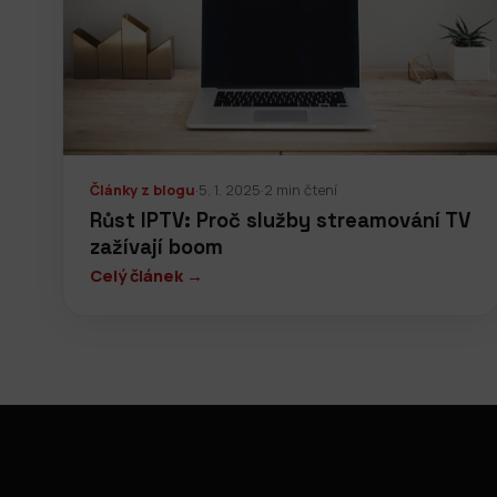
Články z blogu
·
5. 1. 2025
·
2 min čtení
Růst IPTV: Proč služby streamování TV
zažívají boom
Celý článek →