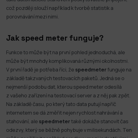
což později slouží například k tvorbě statistik a
porovnávání mezi nimi.
Jak speed meter funguje?
Funkce to může být na první pohled jednoduchá, ale
může být mnohdy komplikovaná různými okolnostmi.
V první řadě je potřeba říci, že
speedmeter
funguje na
základě takzvaných testovacích paketů. Jedná se o
nejmenší podobu dat, kterou speed meter odesílá
z vašeho zařízení na testovací server a z něj pak zpět.
Na základě času, po který tato data putují napříč
internetem se dá změřit nejen rychlost nahrávání a
stahování, ale
speedmeter
také dokáže stanovit čas
odezvy, který se běžně pohybuje v milisekundách. Ten