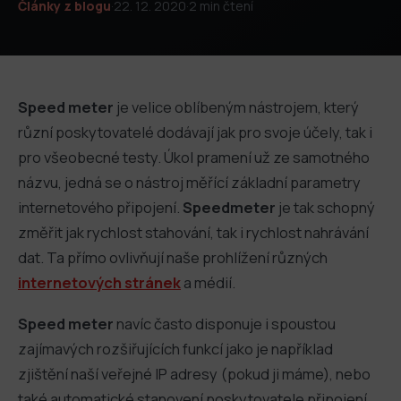
Články z blogu
·
22. 12. 2020
·
2 min čtení
Speed meter
je velice oblíbeným nástrojem, který
různí poskytovatelé dodávají jak pro svoje účely, tak i
pro všeobecné testy. Úkol pramení už ze samotného
názvu, jedná se o nástroj měřící základní parametry
internetového připojení.
Speedmeter
je tak schopný
změřit jak rychlost stahování, tak i rychlost nahrávání
dat. Ta přímo ovlivňují naše prohlížení různých
internetových stránek
a médií.
Speed meter
navíc často disponuje i spoustou
zajímavých rozšiřujících funkcí jako je například
zjištění naší veřejné IP adresy (pokud ji máme), nebo
také automatické stanovení poskytovatele připojení,