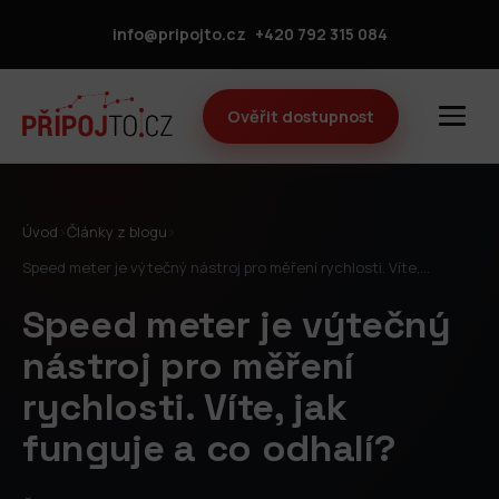
info@pripojto.cz
+420 792 315 084
Ověřit dostupnost
Úvod
›
Články z blogu
›
Speed meter je výtečný nástroj pro měření rychlosti. Víte,…
Speed meter je výtečný
nástroj pro měření
rychlosti. Víte, jak
funguje a co odhalí?