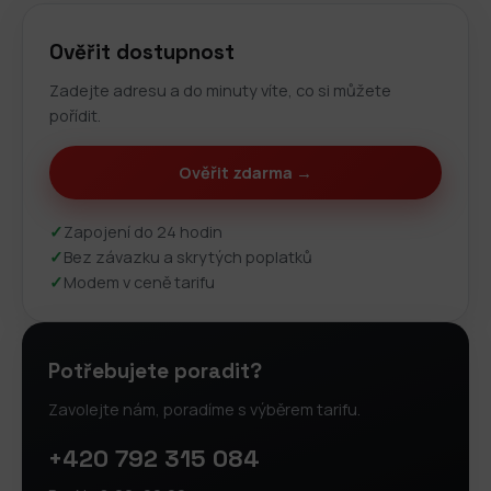
Ověřit dostupnost
Zadejte adresu a do minuty víte, co si můžete
pořídit.
Ověřit zdarma →
✓
Zapojení do 24 hodin
✓
Bez závazku a skrytých poplatků
✓
Modem v ceně tarifu
Potřebujete poradit?
Zavolejte nám, poradíme s výběrem tarifu.
+420 792 315 084