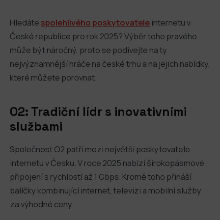
Hledáte
spolehlivého poskytovatele
internetu v
České republice pro rok 2025? Výběr toho pravého
může být náročný, proto se podívejte na ty
nejvýznamnější hráče na české trhu a na jejich nabídky,
které můžete porovnat.
O2: Tradiční lídr s inovativními
službami
Společnost O2 patří mezi největší poskytovatele
internetu v Česku. V roce 2025 nabízí širokopásmové
připojení s rychlostí až 1 Gbps. Kromě toho přináší
balíčky kombinující internet, televizi a mobilní služby
za výhodné ceny.