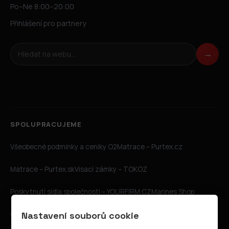
Po–Ne 8:00–20:00
Přihlášení pro partnery
Hledat na webu
→
SPOLUPRACUJEME
Všeobecné podmínky a ceníky O2
Matrace – Purtex.cz
Matrace – Purtex.sk
Visací zámky – TOKOZ
Poskytnutí sídla společnosti – YOURFIRM.CZ
Marines Shop
CZIN.eu
Goog.cz
Katalog A-seznam.cz
Internetové stránky
Nastavení souborů cookie