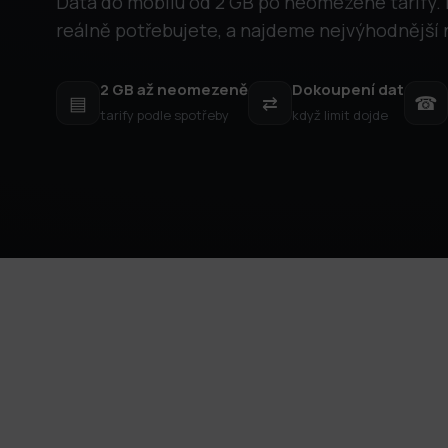
Data do mobilu od 2 GB po neomezené tarify. 
reálně potřebujete, a najdeme nejvýhodnější 
2 GB až neomezeně
Dokoupení dat
▤
⇄
☎
tarify podle spotřeby
když limit dojde