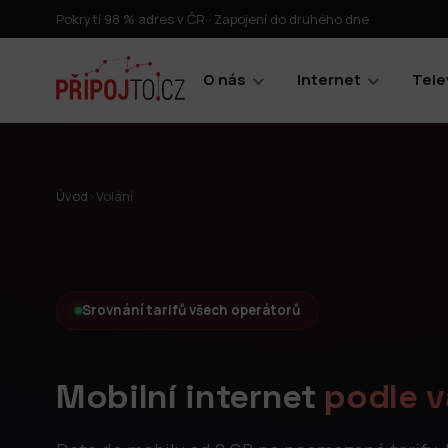
Pokrytí 98 % adres v ČR · Zapojení do druhého dne
O nás
Internet
Tele
Úvod
›
Volání
Srovnání tarifů všech operátorů
Mobilní internet
podle v