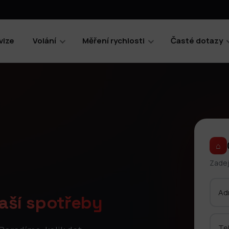
vize
Volání
Měření rychlosti
Časté dotazy
⌂
Zadej
aší spotřeby