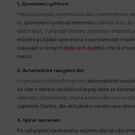
1. Zpomalení rychlosti
Pokud vyčerpáte všechna svá data, které máte ve va
ke
zpomalení rychlosti internetu
, které trvá až do
další měsíc. V případě častého zpomalení internetu k
můžete požádat operátora o navýšení dat v tari
zakoupit z různých
datových balíčků
, která zrov
nabízí.
2. Automatické navýšení dat
U operátora si můžete nastavit
automatické navýšen
se vám v daném období vyčerpají data ze sjednan
internetu zůstává tedy stejná a nemusíte se o nic st
zaplatíte částku, dle aktuálního ceníku operátor
3. Úplné zastavení
Po vyčerpání sjednaného objemu dat se vám inte