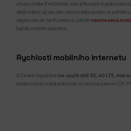
situaci máte 3 možnosti, a to přikoupit si jednorázov
další měsíc až se vám obnoví data a nebo si zařídit u
objem dat do tarifu nebo si zařídit
neomezená mobil
každý mobilní operátor.
Rychlosti mobilního internetu
V České republice
lze využít sítě 3G, 4G LTE, kte
budoucna by měla pokrývat co nejvíce území v ČR. Př