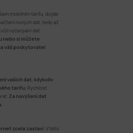
šem mobilním tarifu, dojde
 načtení nových dat, tedy až
vůli vyčerpání dat
fu nebo si můžete
na váš poskytovatel
í vašich dat, kdykoliv
ého tarifu.
Rychlost
arat.
Za navýšení dat
a.
rnet zcela zastaví
. V této