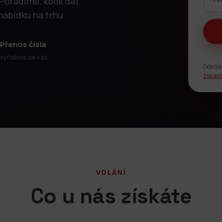
Poradíme, kolik dat
nabídku na trhu.
Přenos čísla
vyřídíme za vás
Odeslá
zpraco
VOLÁNÍ
Co u nás získáte