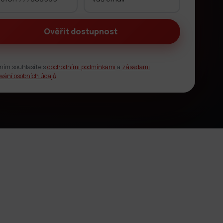
ním souhlasíte s
obchodními podmínkami
a
zásadami
vání osobních údajů
.