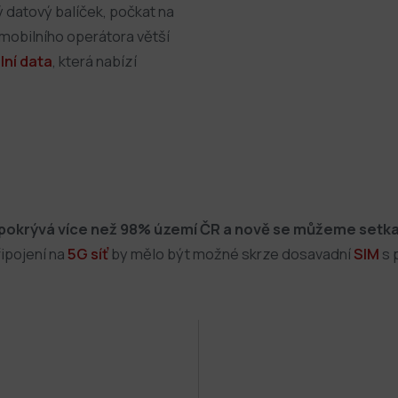
ý datový balíček, počkat na
 mobilního operátora větší
ní data
, která nabízí
rá pokrývá více než 98% území ČR a nově se můžeme setkat 
ipojení na
5G síť
by mělo být možné skrze dosavadní
SIM
s 