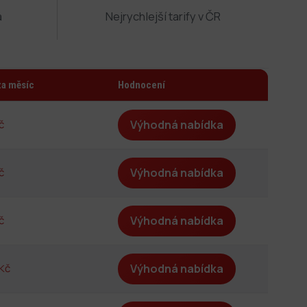
a
Nejrychlejší tarify v ČR
za měsíc
Hodnocení
č
Výhodná nabídka
č
Výhodná nabídka
č
Výhodná nabídka
 Kč
Výhodná nabídka