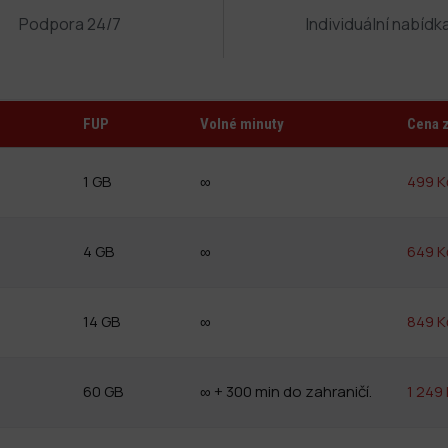
Podpora 24/7
Individuální nabídk
FUP
Volné minuty
Cena 
1 GB
∞
499 K
4 GB
∞
649 K
14 GB
∞
849 K
60 GB
∞ + 300 min do zahraničí.
1 249