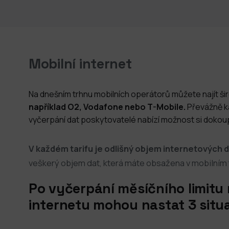
Mobilní internet
Na dnešním trhnu mobilních operátorů můžete najít ši
například O2, Vodafone nebo T-Mobile.
Převážně ka
vyčerpání dat poskytovatelé nabízí možnost si dokoupi
V každém tarifu je odlišný objem internetových d
veškerý objem dat, která máte obsažena v mobilním ta
Po vyčerpání měsíčního limitu
internetu mohou nastat 3 situa