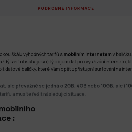
PODROBNÉ INFORMACE
rokou škálu výhodných tarifů s
mobilním internetem
v balíčku
ždý tarif obsahuje určitý objem dat pro využívání internetu,
t datové balíčky, které Vám opět zpřístupní surfování na inte
at, ale převážně se jedná o 2GB, 4GB nebo 10GB, ale i 1
rifu a musíte řešit následující situace.
 mobilního
ce :