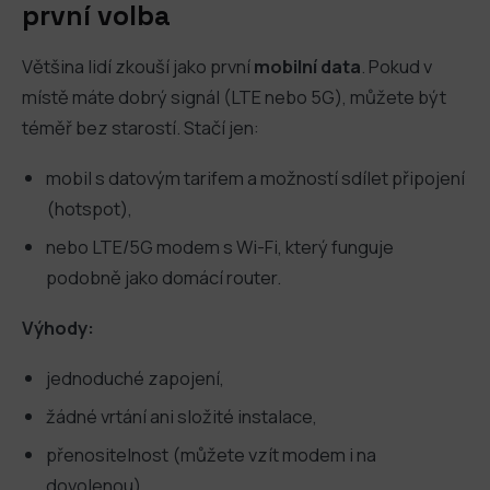
první volba
Většina lidí zkouší jako první
mobilní data
. Pokud v
místě máte dobrý signál (LTE nebo 5G), můžete být
téměř bez starostí. Stačí jen:
mobil s datovým tarifem a možností sdílet připojení
(hotspot),
nebo LTE/5G modem s Wi-Fi, který funguje
podobně jako domácí router.
Výhody:
jednoduché zapojení,
žádné vrtání ani složité instalace,
přenositelnost (můžete vzít modem i na
dovolenou).