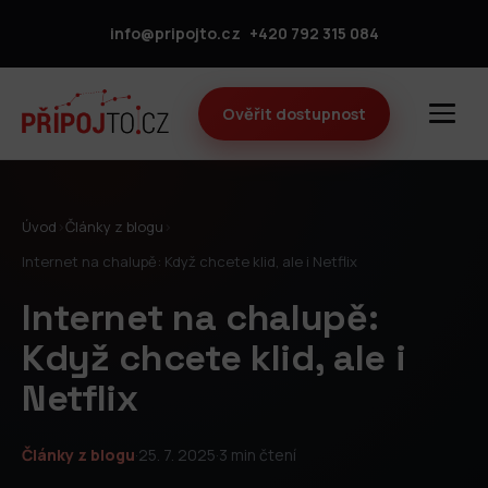
info@pripojto.cz
+420 792 315 084
Ověřit dostupnost
Úvod
›
Články z blogu
›
Internet na chalupě: Když chcete klid, ale i Netflix
Internet na chalupě:
Když chcete klid, ale i
Netflix
Články z blogu
·
25. 7. 2025
·
3 min čtení