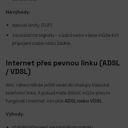
Nevýhody:
datové limity (FUP),
závislost na signálu – v údolí nebo v lese může být
připojení slabé nebo žádné.
Internet přes pevnou linku (ADSL
/ VDSL)
Ano, i dnes někde ještě vede do chalupy klasická
telefonní linka. A pokud máte štěstí, může přes ni
fungovat i internet, obvykle
ADSL nebo VDSL
.
Výhody:
stabilní připojení, nezávislé na signálu,