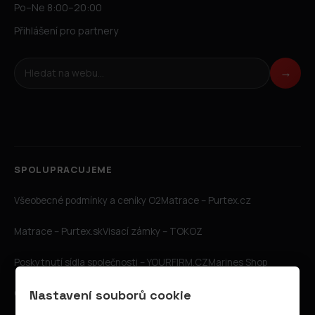
Po–Ne 8:00–20:00
Přihlášení pro partnery
Hledat na webu
→
SPOLUPRACUJEME
Všeobecné podmínky a ceníky O2
Matrace – Purtex.cz
Matrace – Purtex.sk
Visací zámky – TOKOZ
Poskytnutí sídla společnosti – YOURFIRM.CZ
Marines Shop
CZIN.eu
Goog.cz
Katalog A-seznam.cz
Internetové stránky
Nastavení souborů cookie