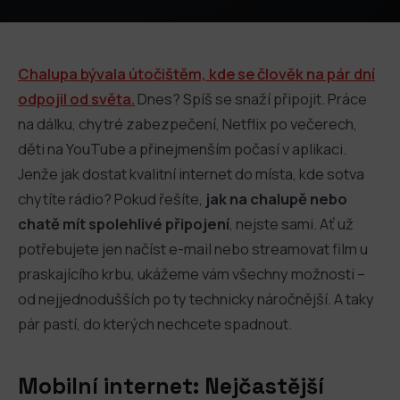
Chalupa bývala útočištěm, kde se člověk na pár dní
odpojil od světa.
Dnes? Spíš se snaží připojit. Práce
na dálku, chytré zabezpečení, Netflix po večerech,
děti na YouTube a přinejmenším počasí v aplikaci.
Jenže jak dostat kvalitní internet do místa, kde sotva
chytíte rádio? Pokud řešíte,
jak na chalupě nebo
chatě mít spolehlivé připojení
, nejste sami. Ať už
potřebujete jen načíst e-mail nebo streamovat film u
praskajícího krbu, ukážeme vám všechny možnosti –
od nejjednodušších po ty technicky náročnější. A taky
pár pastí, do kterých nechcete spadnout.
Mobilní internet: Nejčastější