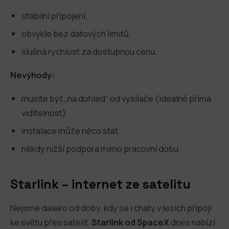
stabilní připojení,
obvykle bez datových limitů,
slušná rychlost za dostupnou cenu.
Nevýhody:
musíte být „na dohled“ od vysílače (ideálně přímá
viditelnost),
instalace může něco stát,
někdy nižší podpora mimo pracovní dobu.
Starlink – internet ze satelitu
Nejsme daleko od doby, kdy se i chaty v lesích připojí
ke světu přes satelit.
Starlink od SpaceX
dnes nabízí