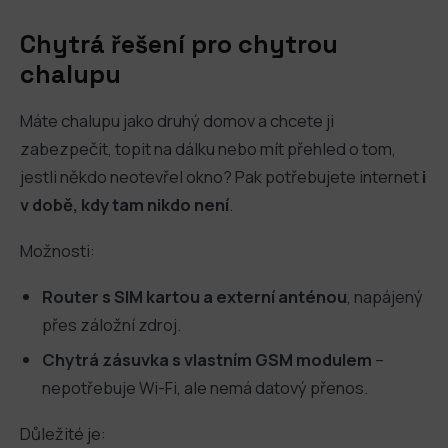
Chytrá řešení pro chytrou
chalupu
Máte chalupu jako druhý domov a chcete ji
zabezpečit, topit na dálku nebo mít přehled o tom,
jestli někdo neotevřel okno? Pak potřebujete internet
i
v době, kdy tam nikdo není
.
Možnosti:
Router s SIM kartou a externí anténou
, napájený
přes záložní zdroj.
Chytrá zásuvka s vlastním GSM modulem
–
nepotřebuje Wi-Fi, ale nemá datový přenos.
Důležité je: