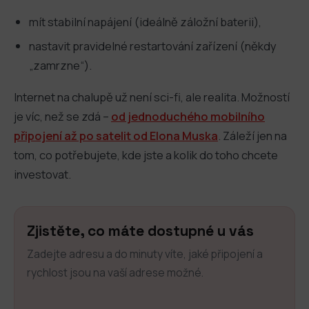
mít stabilní napájení (ideálně záložní baterii),
nastavit pravidelné restartování zařízení (někdy
„zamrzne“).
Internet na chalupě už není sci-fi, ale realita. Možností
je víc, než se zdá –
od jednoduchého mobilního
připojení až po satelit od Elona Muska
. Záleží jen na
tom, co potřebujete, kde jste a kolik do toho chcete
investovat.
Zjistěte, co máte dostupné u vás
Zadejte adresu a do minuty víte, jaké připojení a
rychlost jsou na vaší adrese možné.