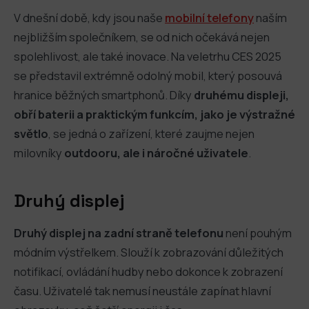
V dnešní době, kdy jsou naše
mobilní telefony
naším
nejbližším společníkem, se od nich očekává nejen
spolehlivost, ale také inovace. Na veletrhu CES 2025
se představil extrémně odolný mobil, který posouvá
hranice běžných smartphonů. Díky
druhému displeji,
obří baterii a praktickým funkcím, jako je výstražné
světlo
, se jedná o zařízení, které zaujme nejen
milovníky
outdooru, ale i náročné uživatele
.
Druhý displej
Druhý displej na zadní straně telefonu
není pouhým
módním výstřelkem. Slouží k zobrazování důležitých
notifikací, ovládání hudby nebo dokonce k zobrazení
času. Uživatelé tak nemusí neustále zapínat hlavní