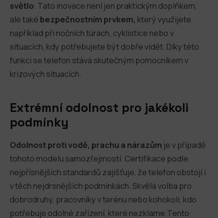
světlo
. Tato inovace není jen praktickým doplňkem,
ale také
bezpečnostním prvkem,
který využijete
například při nočních túrách, cyklistice nebo v
situacích, kdy potřebujete být dobře vidět. Díky této
funkci se telefon stává skutečným pomocníkem v
krizových situacích.
Extrémní odolnost pro jakékoli
podmínky
Odolnost proti vodě, prachu a nárazům
je v případě
tohoto modelu samozřejmostí. Certifikace podle
nejpřísnějších standardů zajišťuje, že telefon obstojí i
v těch nejdrsnějších podmínkách. Skvělá volba pro
dobrodruhy, pracovníky v terénu nebo kohokoli, kdo
potřebuje odolné zařízení, které nezklame.Tento