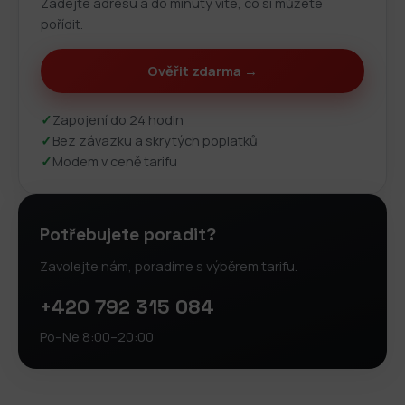
Zadejte adresu a do minuty víte, co si můžete
pořídit.
Ověřit zdarma →
✓
Zapojení do 24 hodin
✓
Bez závazku a skrytých poplatků
✓
Modem v ceně tarifu
Potřebujete poradit?
Zavolejte nám, poradíme s výběrem tarifu.
+420 792 315 084
Po–Ne 8:00–20:00