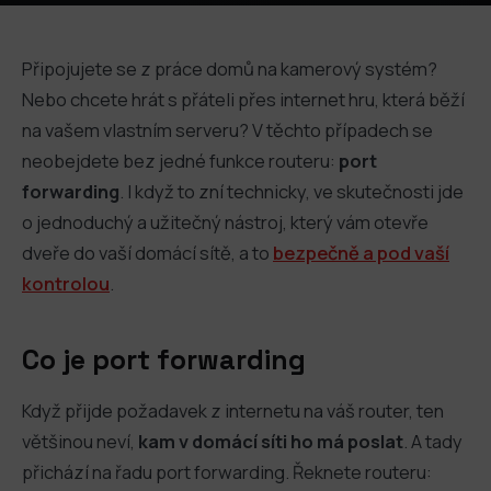
Připojujete se z práce domů na kamerový systém?
Nebo chcete hrát s přáteli přes internet hru, která běží
na vašem vlastním serveru? V těchto případech se
neobejdete bez jedné funkce routeru:
port
forwarding
. I když to zní technicky, ve skutečnosti jde
o jednoduchý a užitečný nástroj, který vám otevře
dveře do vaší domácí sítě, a to
bezpečně a pod vaší
kontrolou
.
Co je port forwarding
Když přijde požadavek z internetu na váš router, ten
většinou neví,
kam v domácí síti ho má poslat
. A tady
přichází na řadu port forwarding. Řeknete routeru: