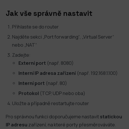
Jak vše správně nastavit
Přihlaste se do router
Najděte sekci „Port forwarding“, „Virtual Server“
nebo „NAT“
Zadejte:
Externí port
(např. 8080)
Interní IP adresa zařízení
(např. 192.168.1.100)
Interní port
(např. 80)
Protokol
(TCP, UDP nebo oba)
Uložte a případně restartujte router
Pro správnou funkci doporučujeme nastavit
statickou
IP adresu
zařízení, na které porty přesměrováváte.