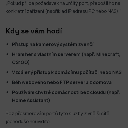
„Pokud přijde požadavek na určitý port, přepošli ho na
konkrétní zařízení (například IP adresu PC nebo NAS).“
Kdy se vám hodí
Přístup na kamerový systém zvenčí
Hraní her s vlastním serverem (např. Minecraft,
CS:GO)
Vzdálený přístup k domácímu počítači nebo NAS
Běh webového nebo FTP serveru z domova
Používání chytré domácnosti bez cloudu (např.
Home Assistant)
Bez přesměrování portů tyto služby z vnější sítě
jednoduše neuvidíte.