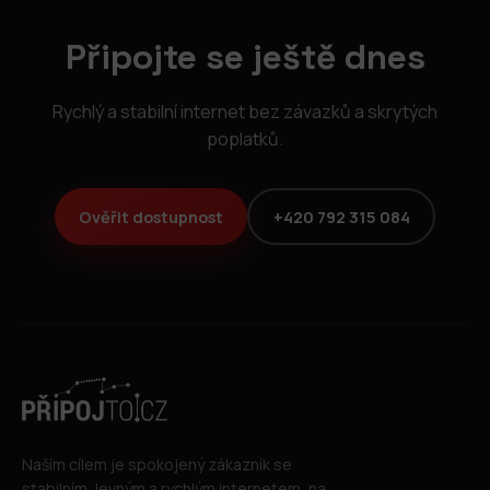
Připojte se ještě dnes
Rychlý a stabilní internet bez závazků a skrytých
poplatků.
Ověřit dostupnost
+420 792 315 084
Naším cílem je spokojený zákazník se
stabilním, levným a rychlým internetem, na