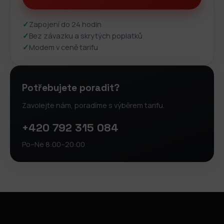
✓
Zapojení do 24 hodin
✓
Bez závazku a skrytých poplatků
✓
Modem v ceně tarifu
Potřebujete poradit?
Zavolejte nám, poradíme s výběrem tarifu.
+420 792 315 084
Po–Ne 8:00–20:00