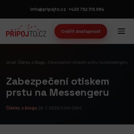
info@pripojto.cz
+420 792 315 084
Ověřit dostupnost
Úvod
›
Články z blogu
›
Zabezpečení otiskem prstu na Messengeru
Zabezpečení otiskem
prstu na Messengeru
Články z blogu
·
28. 7. 2020
·
3 min čtení